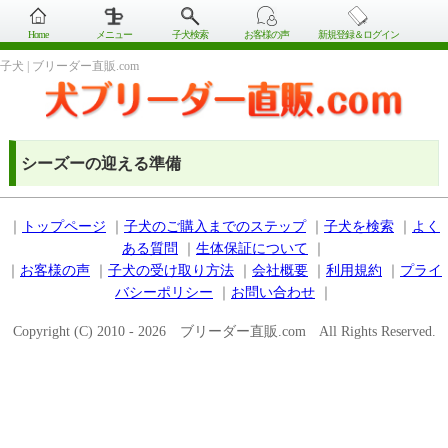
Home
メニュー
子犬検索
お客様の声
新規登録＆ログイン
子犬 | ブリーダー直販.com
シーズーの迎える準備
｜
トップページ
｜
子犬のご購入までのステップ
｜
子犬を検索
｜
よく
ある質問
｜
生体保証について
｜
｜
お客様の声
｜
子犬の受け取り方法
｜
会社概要
｜
利用規約
｜
プライ
バシーポリシー
｜
お問い合わせ
｜
Copyright (C) 2010 - 2026 ブリーダー直販.com All Rights Reserved.