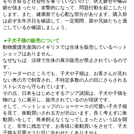
を引き取ると社会性を養っていないので、吠え癖せや噛み
癖が強まったり、攻撃的になって、問題行動を起こしたり
します。また、健康面でも心配な部分があります。購入前
は必ず生年月日を確認して、一定期間、親や兄妹たちと過
ごしているか確認しましょう。
●子犬子猫の販売について
動物愛護先進国のイギリスでは生体を販売しているペット
ショップはありません。
なぜならば、法律で生体の展示販売が禁止されているので
す。
ブリーダーのところでも、子犬や子猫は、お客さんが見れ
ない奥の方で飼育され、不特定多数の人の目にさらされる
ストレスから守られています。
その点、日本をはじめとするアジア諸国は、子犬や子猫を
物のように展示し、販売されているのが現状です。
そして、ペットショップのショーケースの可愛い子犬子猫
を見て、衝動買いされる方が沢山います。良く考えずに衝
動買いをして、将来飼えなくなってしまったという話を聞
くと、非常に残念です。お客様に衝動買いをさせて、子犬
子猫を可愛そうな目に合わせたくありません。