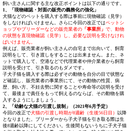
飼い主さんに関する主な改正ポイントは以下の通りです。
1、「現物確認・対面の販売の義務化の強化」
犬猫などのペットを購入する際は事前に現物確認（見学）
をしなければいけません。さらに今回の改正では
ペットシ
ョップやブリーダーなどの販売業者の
「事業所」
で、動物
の状態を直現物確認（見学）し、必要な説明を受けなけれ
ばいけません。
例えば、販売業者が飼い主さんの自宅まで出向いて、飼育
説明をして、引き渡しをすることは出来ません。また、ネ
ットで購入して、空港などで代理業者や仲介業者から飼育
説明を受けて、引き取るのもダメです。
子犬子猫を購入する際は必ずその動物を自分の目で状態な
ど確認し、販売業者の事業所にて、その動物の性質、病
歴、飼い方、不妊去勢に関することや寿命等の説明を受け
て、最後まで責任をもって飼えるのならば、その動物を購
入するようにしましょう。
2、「幼齢な犬猫の引渡し規制」（2021年6月予定）
今回の改正で
犬猫の引渡し時期が8週齢（生後56日目）
以降
となりました。ブリーダーから子犬子猫を引き取る際は生
後8週齢以降にしてください。生後間もないうちに子犬子猫