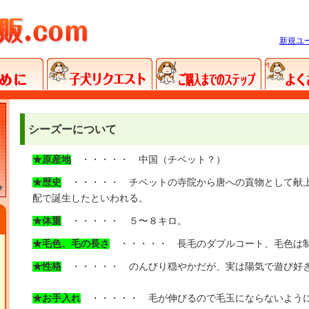
新規ユ
シーズーについて
★原産地
・・・・・ 中国（チベット？）
★歴史
・・・・・ チベットの寺院から唐への貢物として献上
配で誕生したといわれる。
★体重
・・・・・ ５〜８キロ。
★毛色、毛の長さ
・・・・・ 長毛のダブルコート、毛色は
★性格
・・・・・ のんびり穏やかだが、実は陽気で遊び好
★お手入れ
・・・・・ 毛が伸びるので毛玉にならないように