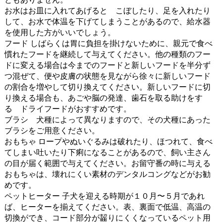
お水はお皿に入れてあげると こぼしたり、足を入れたり
して、お水で体温を下げてしまうことがあるので、給水器
を使用した方がいいでしょう。
フード しばらくは胃に負担を掛けないために、親元で食べ
慣れたフードを継続して与えてください。他の種類のフー
ドに変える場合は今までのフードと新しいフードを半分ず
つ混ぜて、便や皮膚の状態を見ながら徐々に新しいフード
の割合を増やして切り換えてください。新しいフードに切
り換える場合も、あごや脳の発達、歯石を取る助けをす
る ドライフードがおすすめです。
ブラシ 犬種によって異なりますので、その犬種にあった
ブラシをご用意ください。
おもちゃ ロープやぬいぐるみは破れたり、ほつれて、食べ
てしまい吐いたり下痢になることがあるので、飼い主さん
の目が届く範囲で与えてください。お留守番の時に与える
おもちゃは、壊れにくい素材のデンタルコングなどがお勧
めです。
ペットヒーター 子犬を迎える時期が１０月〜５月であれ
ば、ヒーターを揃えてください。表、裏面で低温、高温の
切換ができ、コード部分が齧りにくくなっているペット用