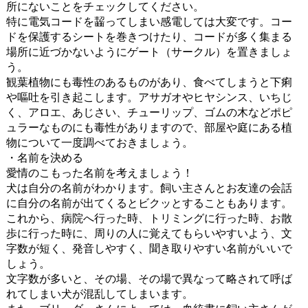
所にないことをチェックしてください。
特に電気コードを齧ってしまい感電しては大変です。コー
ドを保護するシートを巻きつけたり、コードが多く集まる
場所に近づかないようにゲート（サークル）を置きましょ
う。
観葉植物にも毒性のあるものがあり、食べてしまうと下痢
や嘔吐を引き起こします。アサガオやヒヤシンス、いちじ
く、アロエ、あじさい、チューリップ、ゴムの木などポピ
ュラーなものにも毒性がありますので、部屋や庭にある植
物について一度調べておきましょう。
・名前を決める
愛情のこもった名前を考えましょう！
犬は自分の名前がわかります。飼い主さんとお友達の会話
に自分の名前が出てくるとビクッとすることもあります。
これから、病院へ行った時、トリミングに行った時、お散
歩に行った時に、周りの人に覚えてもらいやすいよう、文
字数が短く、発音しやすく、聞き取りやすい名前がいいで
しょう。
文字数が多いと、その場、その場で異なって略されて呼ば
れてしまい犬が混乱してしまいます。