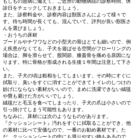
もしもの急病に備えて、ご近所の動物病院の診察時間、休
診日をチェックしておきましょう。
また、診察料金や、診察内容は獣医さんによって様々で
す。待ち時間が長くても、混んでいて、評判が良い獣医さ
んを選びましょう。
・おうちの床材
プードルやチワワなどの小型犬の骨はとても細いので、例
え疾患がなくても、子犬を遊ばせる空間がフローリングの
場合は、脚を滑らせて、股関節、膝蓋骨を痛める原因にな
ります。特に骨格が形成される生後１年間は注意して下さ
い。
また、子犬の頃は粗相をしてしまいます。その時にすぐに
拭取り、臭いをすぐに消すことができてトイレのしつけの
妨げにならない素材がいいので、まめに洗濯できない絨毯
や畳も避けた方がいいでしょう。
絨毯だと毛玉を食べてしまったり、子犬の爪は小さいので
引っ掛けてしまう可能性もあります。
ちなみに、床材には次のようなものがあります。
『クッションシート』汚れをすぐに拭取ることができ、他
の素材に比べて安価なので、一番のお勧め素材です。た
だ、クッションシートの中にも滑りやすい物もあるので、