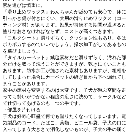
素材選びは慎重に。
『滑り止めワックス』わんちゃんが舐めても安心で、床に
引っかき傷が付きにくい、犬用の滑り止めワックス（コー
ティング材）があります。効果が持続する期間が過ぎると
塗りなおさなければならず、コストが高くつきます。
『コルクシート』滑りずらく、クッション性もあり、冬は
ポカポカするのでいいでしょう。撥水加工がしてあるもの
を選びましょう。
『タイルカーペット』絨毯素材だと滑りずらく、汚れた部
分だけを取って洗うことができますが、乾きにくいことも
あります。防水加工が施された素材もありますが、粗相を
してしまった場合にカーペットの継ぎ目から下へ漏れてし
まうことがあります。
家中の床材を変更するのは大変です。子犬が遊ぶ空間を走
っても勢いがつかない程度の広さに決めて、サークルなど
で仕切ってあげるのも一つの手です。
・部屋を片付ける
子犬は好奇心旺盛で何でも齧りたくなってしまいます。電
気製品のコード、たばこ、薬類、ビニール袋、子犬の口に
入ってしまう大きさで消化しないものが、子犬の手の届く