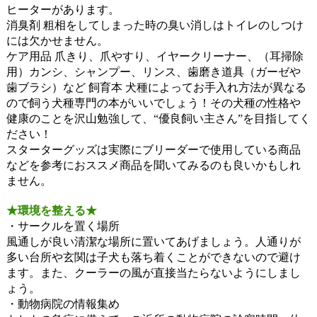
ヒーターがあります。
消臭剤 粗相をしてしまった時の臭い消しはトイレのしつけ
には欠かせません。
ケア用品 爪きり、爪やすり、イヤークリーナー、（耳掃除
用）カンシ、シャンプー、リンス、歯磨き道具（ガーゼや
歯ブラシ）など 飼育本 犬種によってお手入れ方法が異なる
ので飼う犬種専門の本がいいでしょう！その犬種の性格や
健康のことを沢山勉強して、“優良飼い主さん”を目指してく
ださい！
スターターグッズは実際にブリーダーで使用している商品
などを参考におススメ商品を聞いてみるのも良いかもしれ
ません。
★環境を整える★
・サークルを置く場所
風通しが良い清潔な場所に置いてあげましょう。人通りが
多い台所や玄関は子犬も落ち着くことができないので避け
ます。また、クーラーの風が直接当たらないようにしまし
ょう。
・動物病院の情報集め