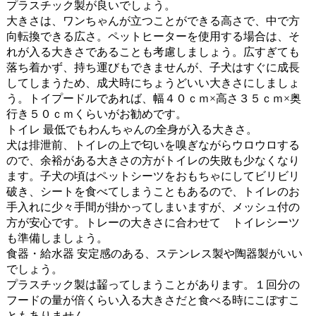
プラスチック製が良いでしょう。
大きさは、ワンちゃんが立つことができる高さで、中で方
向転換できる広さ。ペットヒーターを使用する場合は、そ
れが入る大きさであることも考慮しましょう。広すぎても
落ち着かず、持ち運びもできませんが、子犬はすぐに成長
してしまうため、成犬時にちょうどいい大きさにしましょ
う。トイプードルであれば、幅４０ｃｍ×高さ３５ｃｍ×奥
行き５０ｃｍくらいがお勧めです。
トイレ 最低でもわんちゃんの全身が入る大きさ。
犬は排泄前、トイレの上で匂いを嗅ぎながらウロウロする
ので、余裕がある大きさの方がトイレの失敗も少なくなり
ます。子犬の頃はペットシーツをおもちゃにしてビリビリ
破き、シートを食べてしまうこともあるので、トイレのお
手入れに少々手間が掛かってしまいますが、メッシュ付の
方が安心です。トレーの大きさに合わせて トイレシーツ
も準備しましょう。
食器・給水器 安定感のある、ステンレス製や陶器製がいい
でしょう。
プラスチック製は齧ってしまうことがあります。１回分の
フードの量が倍くらい入る大きさだと食べる時にこぼすこ
ともありません。