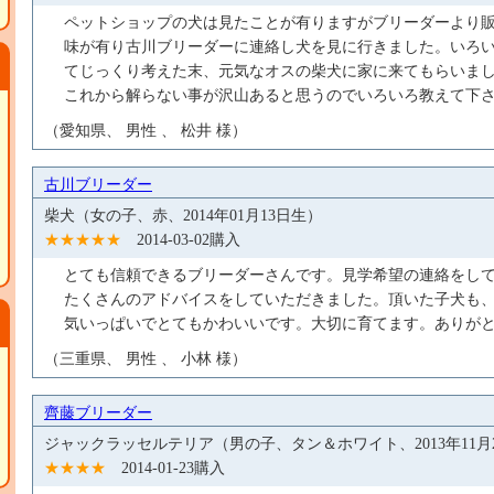
ペットショップの犬は見たことが有りますがブリーダーより
味が有り古川ブリーダーに連絡し犬を見に行きました。いろい
てじっくり考えた末、元気なオスの柴犬に家に来てもらいま
これから解らない事が沢山あると思うのでいろいろ教えて下
（愛知県、 男性 、 松井 様）
古川ブリーダー
柴犬（女の子、赤、2014年01月13日生）
★★★★★
2014-03-02購入
とても信頼できるブリーダーさんです。見学希望の連絡をし
たくさんのアドバイスをしていただきました。頂いた子犬も
気いっぱいでとてもかわいいです。大切に育てます。ありが
（三重県、 男性 、 小林 様）
齊藤ブリーダー
ジャックラッセルテリア（男の子、タン＆ホワイト、2013年11月
★★★★
2014-01-23購入