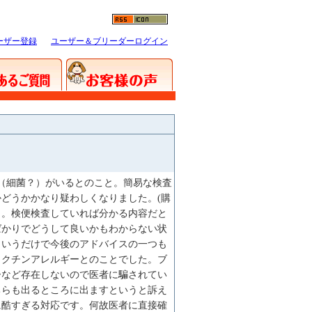
ーザー登録
ユーザー＆ブリーダーログイン
（細菌？）がいるとのこと。簡易な検査
どうかかなり疑わしくなりました。(購
と。検便検査していれば分かる内容だと
ばかりでどうして良いかもわからない状
というだけで今後のアドバイスの一つも
ワクチンアレルギーとのことでした。ブ
ーなど存在しないので医者に騙されてい
ちらも出るところに出ますというと訴え
に酷すぎる対応です。何故医者に直接確