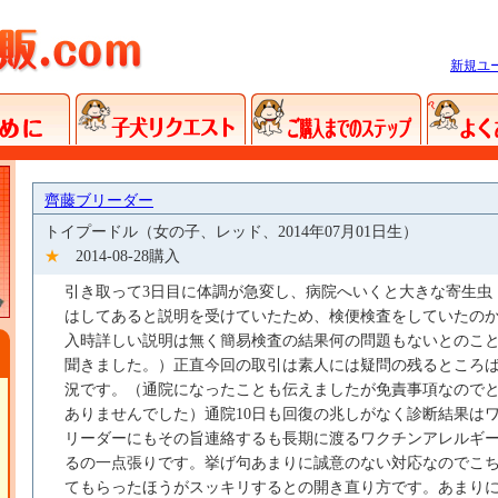
新規ユ
齊藤ブリーダー
トイプードル（女の子、レッド、2014年07月01日生）
★
2014-08-28購入
引き取って3日目に体調が急変し、病院へいくと大きな寄生虫
はしてあると説明を受けていたため、検便検査をしていたのか
入時詳しい説明は無く簡易検査の結果何の問題もないとのこ
聞きました。）正直今回の取引は素人には疑問の残るところ
況です。（通院になったことも伝えましたが免責事項なので
ありませんでした）通院10日も回復の兆しがなく診断結果は
リーダーにもその旨連絡するも長期に渡るワクチンアレルギ
るの一点張りです。挙げ句あまりに誠意のない対応なのでこ
てもらったほうがスッキリするとの開き直り方です。あまり