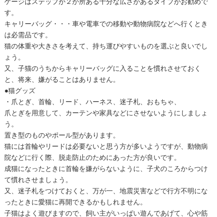
ゲージはステップが２か所ある十分な広さがあるタイプがお勧めで
す。
キャリーバッグ・・・車や電車での移動や動物病院などへ行くとき
は必需品です。
猫の体重や大きさを考えて、持ち運びやすいものを選ぶと良いでし
ょう。
又、子猫のうちからキャリーバッグに入ることを慣れさせておく
と、将来、嫌がることはありません。
●猫グッズ
・爪とぎ、首輪、リード、ハーネス、迷子札、おもちゃ、
爪とぎを用意して、カーテンや家具などにさせないようにしましょ
う。
置き型のものやポール型があります。
猫には首輪やリードは必要ないと思う方が多いようですが、動物病
院などに行く際、脱走防止のためにあった方が良いです。
成猫になったときに首輪を嫌がらないように、子犬のころからつけ
て慣れさせましょう。
又、迷子札をつけておくと、万が一、地震災害などで行方不明にな
ったときに愛猫に再開できるかもしれません。
子猫はよく遊びますので、飼い主がいっぱい遊んであげて、心や筋