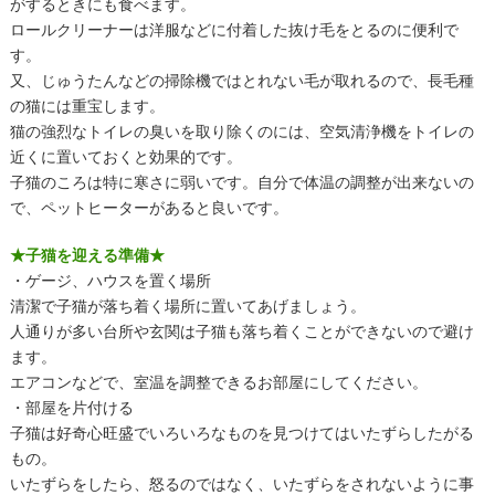
がするときにも食べます。
ロールクリーナーは洋服などに付着した抜け毛をとるのに便利で
す。
又、じゅうたんなどの掃除機ではとれない毛が取れるので、長毛種
の猫には重宝します。
猫の強烈なトイレの臭いを取り除くのには、空気清浄機をトイレの
近くに置いておくと効果的です。
子猫のころは特に寒さに弱いです。自分で体温の調整が出来ないの
で、ペットヒーターがあると良いです。
★子猫を迎える準備★
・ゲージ、ハウスを置く場所
清潔で子猫が落ち着く場所に置いてあげましょう。
人通りが多い台所や玄関は子猫も落ち着くことができないので避け
ます。
エアコンなどで、室温を調整できるお部屋にしてください。
・部屋を片付ける
子猫は好奇心旺盛でいろいろなものを見つけてはいたずらしたがる
もの。
いたずらをしたら、怒るのではなく、いたずらをされないように事