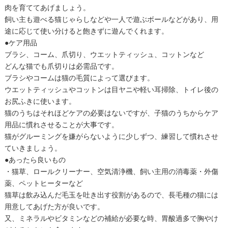
肉を育ててあげましょう。
飼い主も遊べる猫じゃらしなどや一人で遊ぶボールなどがあり、用
途に応じて使い分けると飽きずに遊んでくれます。
●ケア用品
ブラシ、コーム、爪切り、ウエットティッシュ、コットンなど
どんな猫でも爪切りは必需品です。
ブラシやコームは猫の毛質によって選びます。
ウエットティッシュやコットンは目ヤニや軽い耳掃除、トイレ後の
お尻ふきに使います。
猫のうちはそれほどケアの必要はないですが、子猫のうちからケア
用品に慣れさせることが大事です。
猫がグルーミングを嫌がらないように少しずつ、練習して慣れさせ
ていきましょう。
●あったら良いもの
・猫草、ロールクリーナー、空気清浄機、飼い主用の消毒薬・外傷
薬、ペットヒーターなど
猫草は飲み込んだ毛玉を吐き出す役割があるので、長毛種の猫には
用意してあげた方が良いです。
又、ミネラルやビタミンなどの補給が必要な時、胃酸過多で胸やけ