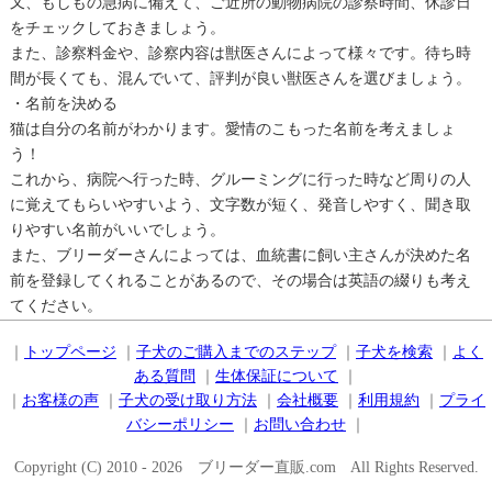
又、もしもの急病に備えて、ご近所の動物病院の診察時間、休診日
をチェックしておきましょう。
また、診察料金や、診察内容は獣医さんによって様々です。待ち時
間が長くても、混んでいて、評判が良い獣医さんを選びましょう。
・名前を決める
猫は自分の名前がわかります。愛情のこもった名前を考えましょ
う！
これから、病院へ行った時、グルーミングに行った時など周りの人
に覚えてもらいやすいよう、文字数が短く、発音しやすく、聞き取
りやすい名前がいいでしょう。
また、ブリーダーさんによっては、血統書に飼い主さんが決めた名
前を登録してくれることがあるので、その場合は英語の綴りも考え
てください。
｜
トップページ
｜
子犬のご購入までのステップ
｜
子犬を検索
｜
よく
ある質問
｜
生体保証について
｜
｜
お客様の声
｜
子犬の受け取り方法
｜
会社概要
｜
利用規約
｜
プライ
バシーポリシー
｜
お問い合わせ
｜
Copyright (C) 2010 - 2026 ブリーダー直販.com All Rights Reserved.