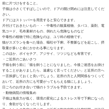
前に片づけをすること。
子猫は小さくてすばしこいので、ドアの開け閉めには注意してくだ
さい。
ドアにはストッパーを用意すると安心できます。
片付けておきたいもの・・・中毒性の観葉植物、タバコ、薬剤、電
気コード、毛布素材のもの、倒れたら危険なものなど
中毒性の植物で特に危険なのは、ユリ科の植物です。
猫がスズランを食べた場合、嘔吐や下痢、不整脈などを起こし、摂
取量が多いと命にかかわる事になります。
このほか、ポイセチア、アジサイ、ツツジなども有害です。
・ご近所のごあいさつ
子猫を飼う前に「猫を飼うことになりました。今後ご迷惑をお掛け
することがありましたら、遠慮なく言ってください」と近所の方へ
一言挨拶しておくと良いでしょう。近所の方と人間関係をつくって
おいて、近所の方にも可愛がってもらえる猫にしましょう。
日ごろのお付き合いで猫のトラブルを予防できます。
・動物病院の情報集め
子猫は免疫力が低く、環境の変化によるストレス等で下痢になった
り、食欲がなくなったりします。