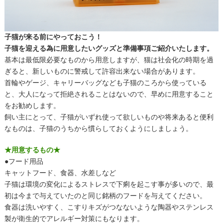
子猫が来る前にやっておこう
！
子猫を迎える為に用意したいグッズと準備事項ご紹介いたします。
基本は最低限必要なものから用意しますが、猫は社会化の時期を過
ぎると、新しいものに警戒して許容出来ない場合があります。
首輪やゲージ、キャリーバッグなども子猫のころから使っている
と、大人になって拒絶されることはないので、早めに用意すること
をお勧めします。
飼い主にとって、子猫がいずれ使って欲しいものや将来あると便利
なものは、子猫のうちから慣らしておくようにしましょう。
★用意するもの★
●フード用品
キャットフード、食器、水差しなど
子猫は環境の変化によるストレスで下痢を起こす事が多いので、最
初は今まで与えていたのと同じ銘柄のフードを与えてください。
食器は洗いやすく、こすりキズがつなないような陶器やステンレス
製が衛生的でアレルギー対策にもなります。