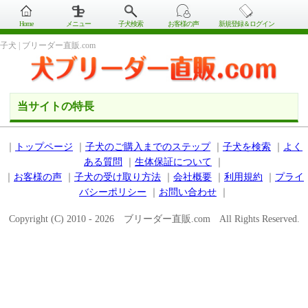
Home
メニュー
子犬検索
お客様の声
新規登録＆ログイン
子犬 | ブリーダー直販.com
当サイトの特長
｜
トップページ
｜
子犬のご購入までのステップ
｜
子犬を検索
｜
よく
ある質問
｜
生体保証について
｜
｜
お客様の声
｜
子犬の受け取り方法
｜
会社概要
｜
利用規約
｜
プライ
バシーポリシー
｜
お問い合わせ
｜
Copyright (C) 2010 - 2026 ブリーダー直販.com All Rights Reserved.