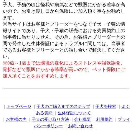
子犬、子猫の頃は怪我や病気などで獣医にかかる確率が高
いので、お引き渡し日から保険にご加入頂く事をお勧めし
ます。
※当サイトはお客様とブリーダーをつなぐ子犬・子猫の情
報サイトであり、子犬・子猫の販売における売買契約上の
当事者に当たりません。その為、お客様とブリーダーとの
間で発生した生体保証によるトラブルに関しては、当事者
であるお客様とブリーダーとの話し合いで解決してくださ
い。
※0歳～1歳までは環境の変化によるストレスや誤飲誤食、
骨折などで獣医にかかる確率が高いので、ペット保険にご
加入頂くことをおすすめします。
｜
トップページ
｜
子犬のご購入までのステップ
｜
子犬を検索
｜
よく
ある質問
｜
生体保証について
｜
｜
お客様の声
｜
子犬の受け取り方法
｜
会社概要
｜
利用規約
｜
プライ
バシーポリシー
｜
お問い合わせ
｜