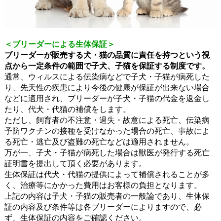
＜ブリーダーによる生体保証＞
ブリーダーが販売する犬・猫の品質に責任を持つという視
点から一定条件の範囲で子犬、子猫を保証する制度です。
通常、ウィルスによる伝染病などで子犬・子猫が病死した
り、先天性の疾患により今後の健康が保証が出来ない場合
などに適用され、ブリーダーが子犬・子猫の代金を返金し
たり、代犬・代猫の補償をします。
ただし、飼育者の不注意・過失・故意による死亡、伝染病
予防ワクチンの接種を受けなかった場合の死亡、事故によ
る死亡・逃亡及び盗難の死亡などは適用されません。
万が一、子犬・子猫が病死した場合は獣医が発行する死亡
証明書を提出して頂く必要があります。
生体保証は代犬・代猫の提供によって補償されることが多
く、治療等にかかった費用はお客様の負担となります。
上記の内容は子犬・子猫の販売者の一般論であり、生体保
証の内容及び条件等は各ブリーダーによりますので、必
ず、生体保証の内容をご確認ください。