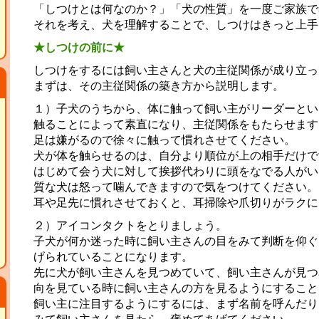
「しつけとは何なのか？」「犬の性質」を一度ご家族で
それを考え、犬を理解することで、しつけはきっと上手
★しつけの前に★
しつけをするには飼い主さんと犬の主従関係が成り立っ
まずは、その主従関係の築き方から説明します。
１）子犬のうちから、体に触って飼い主がリーダーとい
触ることによって素直になり、主従関係をもたらせます
足は嫌がるので徐々に触って慣れさせてください。
犬が体を触らせるのは、自分より順位が上の相手だけで
はじめて会う犬に対して挨拶代わりに頭をなでる人がい
質な犬は怒って噛んできますので気をつけてください。
耳や足先に慣れさせておくと、耳掃除や爪切りがラクに
２）アイコンタクトをとりましょう。
子犬が何か迷った時に飼い主さんの目をみて判断を仰ぐ
げられていることになります。
先に犬が飼い主さんを見つめていて、飼い主さんが見つ
向を見ている時に飼い主さんの方を見るようにすること
飼い主に注目するようにするには、まず名前を呼んだり