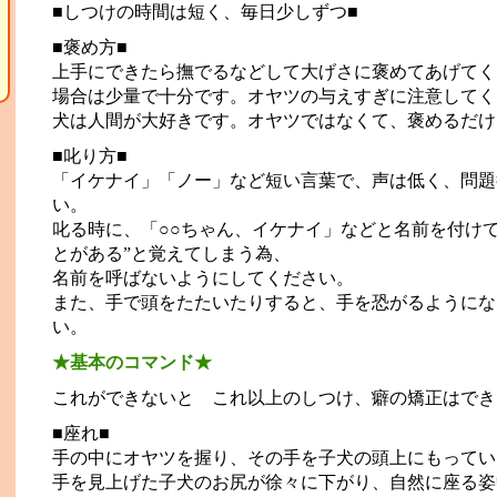
■しつけの時間は短く、毎日少しずつ■
■褒め方■
上手にできたら撫でるなどして大げさに褒めてあげてく
場合は少量で十分です。オヤツの与えすぎに注意してく
犬は人間が大好きです。オヤツではなくて、褒めるだけ
■叱り方■
「イケナイ」「ノー」など短い言葉で、声は低く、問題
い。
て
叱る時に、「○○ちゃん、イケナイ」などと名前を付け
とがある”と覚えてしまう為、
名前を呼ばないようにしてください。
また、手で頭をたたいたりすると、手を恐がるようにな
い。
★基本のコマンド★
これができないと これ以上のしつけ、癖の矯正はでき
■座れ■
手の中にオヤツを握り、その手を子犬の頭上にもってい
手を見上げた子犬のお尻が徐々に下がり、自然に座る姿