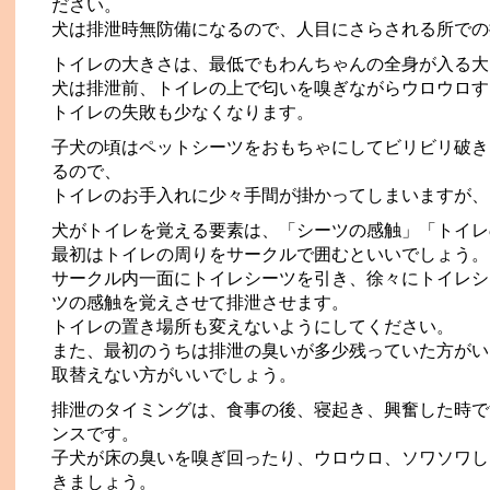
ださい。
犬は排泄時無防備になるので、人目にさらされる所での
トイレの大きさは、最低でもわんちゃんの全身が入る大
犬は排泄前、トイレの上で匂いを嗅ぎながらウロウロす
トイレの失敗も少なくなります。
子犬の頃はペットシーツをおもちゃにしてビリビリ破き
るので、
トイレのお手入れに少々手間が掛かってしまいますが、
犬がトイレを覚える要素は、「シーツの感触」「トイレ
最初はトイレの周りをサークルで囲むといいでしょう。
サークル内一面にトイレシーツを引き、徐々にトイレシ
ツの感触を覚えさせて排泄させます。
トイレの置き場所も変えないようにしてください。
また、最初のうちは排泄の臭いが多少残っていた方がい
取替えない方がいいでしょう。
排泄のタイミングは、食事の後、寝起き、興奮した時で
ンスです。
子犬が床の臭いを嗅ぎ回ったり、ウロウロ、ソワソワし
きましょう。