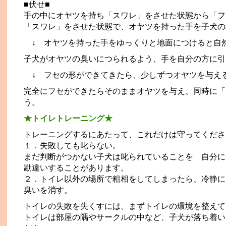
■伏せ■
手の中にオヤツを持ち「スワレ」をさせた状態から「フ
「スワレ」をさせた状態で、オヤツを持った手を子犬の
↓ オヤツを持った手をゆっくりと地面につけると自
子犬がオヤツの臭いにつられるよう、手を自分の方に引
↓ フセの形ができてきたら、少しずつオヤツを与え
完全にフセができたらそのままオヤツを与え、同時に「
う。
★トイレトレーニング★
トレーニングするにあたって、これだけは守ってくださ
１．失敗しても叱らない。
まだ判断がつかない子犬は叱られていることを 自分に
勘違いすることがあります。
２．トイレ以外の場所で粗相をしてしまったら、冷静に
臭いを消す。
トイレの失敗を失くすには、まずトイレの環境を整えて
トイレは部屋の隅やサークルの中など、子犬が落ち着い