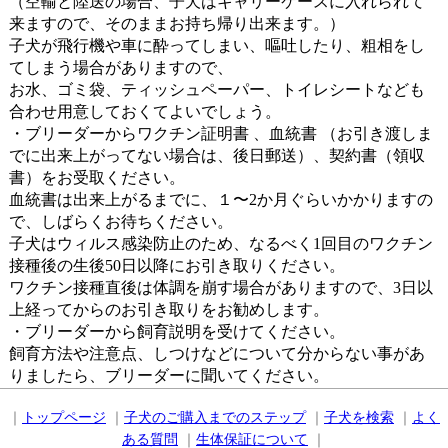
（空輸と陸送の場合、子犬はキャリーケースに入れられて
来ますので、そのままお持ち帰り出来ます。）
子犬が飛行機や車に酔ってしまい、嘔吐したり、粗相をし
てしまう場合がありますので、
お水、ゴミ袋、ティッシュペーパー、トイレシートなども
合わせ用意しておくてよいでしょう。
・ブリーダーからワクチン証明書 、血統書 （お引き渡しま
でに出来上がってない場合は、後日郵送）、契約書（領収
書）をお受取ください。
血統書は出来上がるまでに、１〜2か月ぐらいかかりますの
で、しばらくお待ちください。
子犬はウィルス感染防止のため、なるべく1回目のワクチン
接種後の生後50日以降にお引き取りください。
ワクチン接種直後は体調を崩す場合がありますので、3日以
上経ってからのお引き取りをお勧めします。
・ブリーダーから飼育説明を受けてください。
飼育方法や注意点、しつけなどについて分からない事があ
りましたら、ブリーダーに聞いてください。
｜
トップページ
｜
子犬のご購入までのステップ
｜
子犬を検索
｜
よく
ある質問
｜
生体保証について
｜