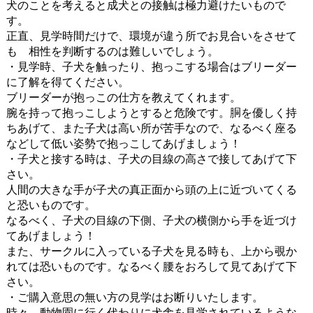
犬のことを考えると成犬との接触は極力避けたいもので
す。
正直、見学時間だけで、環境が違う所でお見合いをさせて
も 相性を判断するのは難しいでしょう。
・見学時、子犬を触ったり、抱っこする場合はブリーダー
に了解を得てください。
ブリーダーが抱っこの仕方を教えてくれます。
腕を持って抱っこしようとすると危険です。胴を優しく持
ちあげて、また子犬は高い所が苦手なので、なるべく座る
などして低い姿勢で抱っこしてあげましょう！
・子犬と接する時は、子犬の目線の高さで接してあげて下
さい。
人間の大きな手が子犬の真正面から頭の上に近づいてくる
と恐いものです。
なるべく、子犬の目線の下側、子犬の横側から手を近づけ
てあげましょう！
また、サークルに入っている子犬を見る時も、上から覗か
れては恐いものです。なるべく腰をおろして見てあげて下
さい。
・ご購入意思の無い方の見学はお断りいたします。
時々、動物園に行く代わりに犬舎を見学されているような