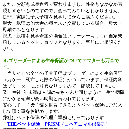
また、お顔も成長過程で変わりますし、性格もなかなか表
現しずらいものですので、会ってみないとわかりません。
是非、実際に子犬子猫を見学してからご購入ください。
親犬・親猫は他犬舎の種オスと交配している場合、母犬・
母猫のみとなります。
親犬・親猫も見学希望の場合はブリーダーもしくは自家繁
殖しているペットショップとなります。事前にご相談くだ
さい。
４.ブリーダーによる生命保証がついてアフターも万全で
す。
・当サイトの全ての子犬子猫はブリーダーによる生命保証
（万が一、死亡した際の保証）がついています。保証内容
はブリーダーにより異なりますので、確認して下さい。
又、生後1年未満は人間の赤ちゃんと同じように一生で病院
にかかる確率が高い時期と言われております。
安心して、子犬子猫を飼育できるようペット保険にご加入
して頂く事をお勧めします。
弊社はペット保険の代理店業務も行っております。
・
THEペット保険 PRISM
（日本アニマル倶楽部）