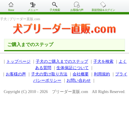
Home
メニュー
子犬検索
お客様の声
新規登録＆ログイン
子犬 | ブリーダー直販.com
ご購入までのステップ
｜
トップページ
｜
子犬のご購入までのステップ
｜
子犬を検索
｜
よく
ある質問
｜
生体保証について
｜
｜
お客様の声
｜
子犬の受け取り方法
｜
会社概要
｜
利用規約
｜
プライ
バシーポリシー
｜
お問い合わせ
｜
Copyright (C) 2010 - 2026 ブリーダー直販.com All Rights Reserved.