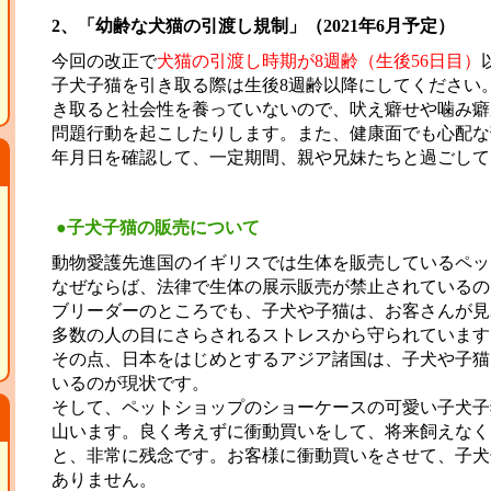
2、「幼齢な犬猫の引渡し規制」（2021年6月予定）
今回の改正で
犬猫の引渡し時期が8週齢（生後56日目）
子犬子猫を引き取る際は生後8週齢以降にしてください
き取ると社会性を養っていないので、吠え癖せや噛み癖
問題行動を起こしたりします。また、健康面でも心配な
年月日を確認して、一定期間、親や兄妹たちと過ごして
●子犬子猫の販売について
動物愛護先進国のイギリスでは生体を販売しているペッ
なぜならば、法律で生体の展示販売が禁止されているの
ブリーダーのところでも、子犬や子猫は、お客さんが見
多数の人の目にさらされるストレスから守られています
その点、日本をはじめとするアジア諸国は、子犬や子猫
いるのが現状です。
そして、ペットショップのショーケースの可愛い子犬子
山います。良く考えずに衝動買いをして、将来飼えなく
と、非常に残念です。お客様に衝動買いをさせて、子犬
ありません。