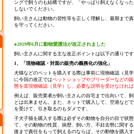
ングで飼うのも結構ですが、「やっぱり飼えなくなった
しないでください。
飼い主さんは動物の習性等を正しく理解し、最期まで責
を守ってください。
●2019年6月に動物愛護法が改正されました
飼い主さんに関する主な改正ポイントは以下の通りです
1、「現物確認・対面の販売の義務化の強化」
犬猫などのペットを購入する際は事前に現物確認（見学
に今回の改正では
ペットショップやブリーダーなどの販
態を直現物確認（見学）し、必要な説明を受けなければ
例えば、販売業者が飼い主さんの自宅まで出向いて、飼
とは出来ません。また、ネットで購入して、空港などで
を受けて、引き取るのもダメです。
子犬子猫を購入する際は必ずその動物を自分の目で状態
て、その動物の性質、病歴、飼い方、不妊去勢に関する
後まで責任をもって飼えるのならば、その動物を購入す