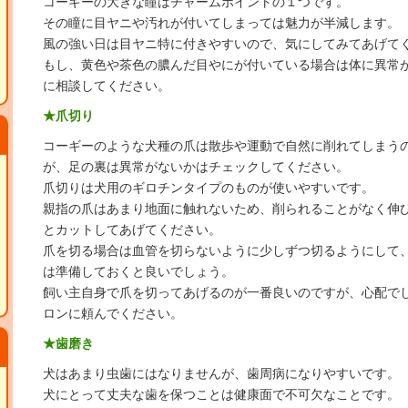
コーギーの大きな瞳はチャームポイントの１つです。
その瞳に目ヤニや汚れが付いてしまっては魅力が半減します。
風の強い日は目ヤニ特に付きやすいので、気にしてみてあげて
もし、黄色や茶色の膿んだ目やにが付いている場合は体に異常
に相談してください。
★爪切り
コーギーのような犬種の爪は散歩や運動で自然に削れてしまう
が、足の裏は異常がないかはチェックしてください。
爪切りは犬用のギロチンタイプのものが使いやすいです。
親指の爪はあまり地面に触れないため、削られることがなく伸
とカットしてあげてください。
爪を切る場合は血管を切らないように少しずつ切るようにして
は準備しておくと良いでしょう。
飼い主自身で爪を切ってあげるのが一番良いのですが、心配で
ロンに頼んでください。
★歯磨き
犬はあまり虫歯にはなりませんが、歯周病になりやすいです。
犬にとって丈夫な歯を保つことは健康面で不可欠なことです。