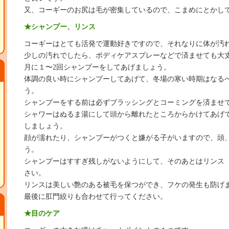
又、コーギーのお尻は毛が密集しているので、こまめにとかし
★シャンプー、リンス
コーギーはとても活発で運動好きですので、それなりに体が汚
少しの汚れでしたら、ボディケアスプレーなどで済ませても大
月に１〜2回シャンプーをしてあげましょう。
体調の良い時にシャンプーしてあげて、冬場の寒い時期はなる
う。
シャンプーをする前は必ずブラッシングとコーミングを済ませ
シャワーはぬるま湯にして頭から離れたところからかけてあげ
しましょう。
顔が濡れたり、シャンプーがつくと嫌がる子がいますので、頭
う。
シャンプーはすすぎ残しがないようにして、そのあとはリンス
さい。
リンスは美しい艶のある被毛を保つができ、フケの発生も防げ
最後に肛門絞りも合わせて行ってください。
★目のケア