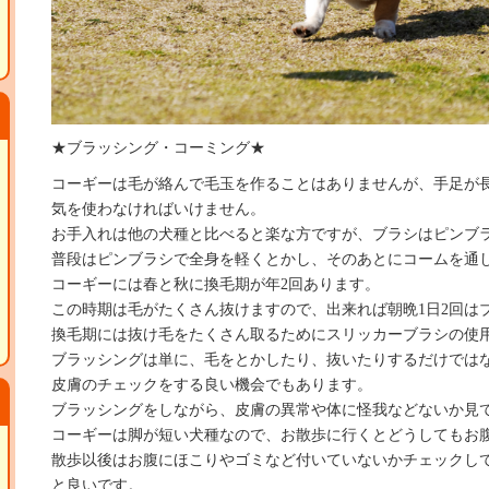
★ブラッシング・コーミング★
コーギーは毛が絡んで毛玉を作ることはありませんが、手足が
気を使わなければいけません。
お手入れは他の犬種と比べると楽な方ですが、ブラシはピンブ
普段はピンブラシで全身を軽くとかし、そのあとにコームを通
コーギーには春と秋に換毛期が年2回あります。
この時期は毛がたくさん抜けますので、出来れば朝晩1日2回は
換毛期には抜け毛をたくさん取るためにスリッカーブラシの使
ブラッシングは単に、毛をとかしたり、抜いたりするだけでは
皮膚のチェックをする良い機会でもあります。
ブラッシングをしながら、皮膚の異常や体に怪我などないか見
コーギーは脚が短い犬種なので、お散歩に行くとどうしてもお
散歩以後はお腹にほこりやゴミなど付いていないかチェックし
と良いです。