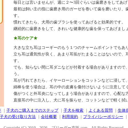
毎日とは言いませんが、週に２〜3回ぐらいは歯磨きをしてあげ
最初は飼い主の指に歯磨き用のガーゼを巻いて歯を磨いたり、
す。
慣れてきたら、犬用の歯ブラシを使ってあげると効果的です。
継続的に歯磨きをして、きれいな健康的な歯を保ってあげまし
★耳のケア★
大きな立ち耳はコーギーのもう１つのチャームポイントでもあ
て
立ち耳は通気性が良く、あまり耳垢がたまることはないので、
す。
でも、知らない間に耳ダニなどが付着する場合がありますので
う。
耳が汚れてきたら、イヤーローションをコットンなどに浸して
綿棒を使う場合は、耳の中の皮膚を傷付けないように注意して
傷がつくと外耳炎になってしまう場合がありますので、心配な
直接耳の中に注入し、犬に耳を振らせ、コットンなどで軽く拭
ジ
｜
子犬のご購入までのステップ
｜
子犬を検索
｜
よくある質問
｜
生体
子犬の受け取り方法
｜
会社概要
｜
利用規約
｜
プライバシーポリシー
Copyright (C) 2010 - 2026 ブリーダー直販.com All Rights Reserved.