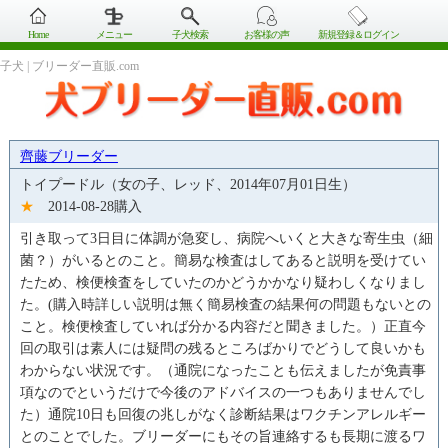
Home
メニュー
子犬検索
お客様の声
新規登録＆ログイン
子犬 | ブリーダー直販.com
齊藤ブリーダー
トイプードル（女の子、レッド、2014年07月01日生）
★
2014-08-28購入
引き取って3日目に体調が急変し、病院へいくと大きな寄生虫（細
菌？）がいるとのこと。簡易な検査はしてあると説明を受けてい
たため、検便検査をしていたのかどうかかなり疑わしくなりまし
た。(購入時詳しい説明は無く簡易検査の結果何の問題もないとの
こと。検便検査していれば分かる内容だと聞きました。）正直今
回の取引は素人には疑問の残るところばかりでどうして良いかも
わからない状況です。（通院になったことも伝えましたが免責事
項なのでというだけで今後のアドバイスの一つもありませんでし
た）通院10日も回復の兆しがなく診断結果はワクチンアレルギー
とのことでした。ブリーダーにもその旨連絡するも長期に渡るワ