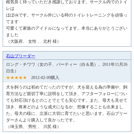
根気良く待っていただき感謝しております。サークル内でのトイ
レは
ほぼokです。サークル外にいる時のトイレトレーニングを頑張っ
てます
可愛くて家族のアイドルになってます。本当にありがとうござい
ました
（大阪府、 女性 、 北村 様）
石山ブリーダー
ロング・チワワ（女の子、パーティー（白＆黒）、2011年11月26
日生）
★★★★★
2012-02-09購入
犬を飼うのは初めてだったのですが、犬を迎える為の準備や、飼
育方法など親切丁寧に説明をして頂き、アフターフォローについ
ても対応頂けるとのことでとても安心です。また、母犬も見せて
頂き、将来どのような成犬になるか、想像することも出来まし
た。母犬の様に、立派に大切に育てたいと思います。石山ブリー
ダーさんより購入して良かったです。
（埼玉県、 男性 、 川尻 様）