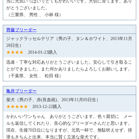
当に元気いっぱいでとてもかわいいです。大切に育てます。あり
がとうございました。
（三重県、 男性 、 小林 様）
齊藤ブリーダー
ジャックラッセルテリア（男の子、タン＆ホワイト、2013年11月
28日生）
★★★★
2014-01-23購入
迅速・丁寧な対応ありがとうございました。安心して引き取るこ
とができました。また何かありましたらよろしくお願いします。
（千葉県、 女性 、 松田 様）
亀井ブリーダー
柴犬（男の子、赤(良血統)、2013年11月05日生）
★★★★★
2013-12-22購入
かわいいワンちゃん ありがとうございます。色々親切に メー
ルも返信してくれたり、良心的なブリーダーさんだと思います。
現在、生後70日位になりますが、元気一杯で、無駄吠えせず、排
泄もきちんと出来、本当に賢く立派な柴犬です。