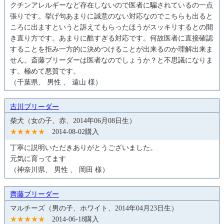
クチンアレルギーなど存在しないので医者に騙されているの一点
張りです。挙げ句あまりに誠意のない対応なのでこちらも出ると
ころに出ますというと訴えてもらったほうがスッキリするとの開
き直り方です。あまりに酷すぎる対応です。何故医者に直接確認
することを拒み一方的に決めつけることが出来るのか理解出来ま
せん。斎藤ブリーダーは医者なのでしょうか？と不思議になりま
す。極めて悪質です。
（千葉県、 男性 、 遠山 様）
古川ブリーダー
柴犬（女の子、赤、2014年06月08日生）
★★★★★
2014-08-02購入
丁寧に説明いただきありがとうございました。
元気に育ってます
（神奈川県、 男性 、 岡田 様）
齊藤ブリーダー
マルチーズ（男の子、ホワイト、2014年04月23日生）
★★★★★
2014-06-18購入