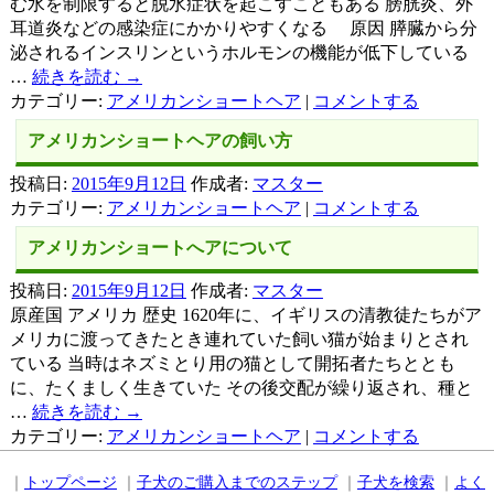
む水を制限すると脱水症状を起こすこともある 膀胱炎、外
耳道炎などの感染症にかかりやすくなる 原因 膵臓から分
泌されるインスリンというホルモンの機能が低下している
…
続きを読む
→
カテゴリー:
アメリカンショートヘア
|
コメントする
アメリカンショートヘアの飼い方
投稿日:
2015年9月12日
作成者:
マスター
カテゴリー:
アメリカンショートヘア
|
コメントする
アメリカンショートへアについて
投稿日:
2015年9月12日
作成者:
マスター
原産国 アメリカ 歴史 1620年に、イギリスの清教徒たちがア
メリカに渡ってきたとき連れていた飼い猫が始まりとされ
ている 当時はネズミとり用の猫として開拓者たちととも
に、たくましく生きていた その後交配が繰り返され、種と
…
続きを読む
→
カテゴリー:
アメリカンショートヘア
|
コメントする
｜
トップページ
｜
子犬のご購入までのステップ
｜
子犬を検索
｜
よく