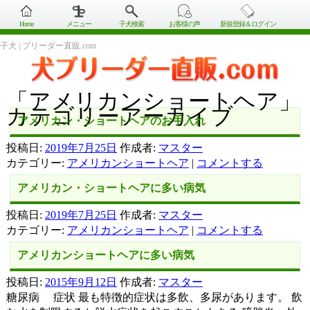
Home
メニュー
子犬検索
お客様の声
新規登録＆ログイン
子犬 | ブリーダー直販.com
「
アメリカンショートヘア
」
カテゴリーアーカイブ
アメリカン・ショートヘアのお手入れ
投稿日:
2019年7月25日
作成者:
マスター
カテゴリー:
アメリカンショートヘア
|
コメントする
アメリカン・ショートヘアに多い病気
投稿日:
2019年7月25日
作成者:
マスター
カテゴリー:
アメリカンショートヘア
|
コメントする
アメリカンショートヘアに多い病気
投稿日:
2015年9月12日
作成者:
マスター
糖尿病 症状 最も特徴的症状は多飲、多尿があります。 飲