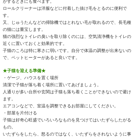
がするときにも食べます。
ロールクリーナーは洋服などに付着した抜け毛をとるのに便利で
す。
又、じゅうたんなどの掃除機ではとれない毛が取れるので、長毛種
の猫には重宝します。
猫の強烈なトイレの臭いを取り除くのには、空気清浄機をトイレの
近くに置いておくと効果的です。
子猫のころは特に寒さに弱いです。自分で体温の調整が出来ないの
で、ペットヒーターがあると良いです。
★子猫を迎える準備★
・ゲージ、ハウスを置く場所
清潔で子猫が落ち着く場所に置いてあげましょう。
人通りが多い台所や玄関は子猫も落ち着くことができないので避け
ます。
エアコンなどで、室温を調整できるお部屋にしてください。
・部屋を片付ける
子猫は好奇心旺盛でいろいろなものを見つけてはいたずらしたがる
もの。
いたずらをしたら、怒るのではなく、いたずらをされないように事