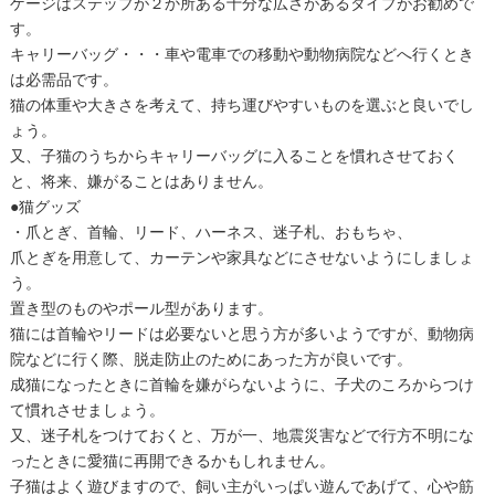
ゲージはステップが２か所ある十分な広さがあるタイプがお勧めで
す。
キャリーバッグ・・・車や電車での移動や動物病院などへ行くとき
は必需品です。
猫の体重や大きさを考えて、持ち運びやすいものを選ぶと良いでし
ょう。
又、子猫のうちからキャリーバッグに入ることを慣れさせておく
と、将来、嫌がることはありません。
●猫グッズ
・爪とぎ、首輪、リード、ハーネス、迷子札、おもちゃ、
爪とぎを用意して、カーテンや家具などにさせないようにしましょ
う。
置き型のものやポール型があります。
猫には首輪やリードは必要ないと思う方が多いようですが、動物病
院などに行く際、脱走防止のためにあった方が良いです。
成猫になったときに首輪を嫌がらないように、子犬のころからつけ
て慣れさせましょう。
又、迷子札をつけておくと、万が一、地震災害などで行方不明にな
ったときに愛猫に再開できるかもしれません。
子猫はよく遊びますので、飼い主がいっぱい遊んであげて、心や筋