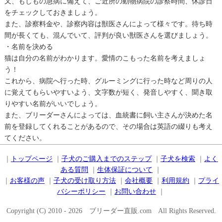
又、もしもの急病に備えて、ご近所の動物病院の診察時間、休診日
をチェックしておきましょう。
また、診察料金や、診察内容は獣医さんによって様々です。待ち時
間が長くても、混んでいて、評判が良い獣医さんを選びましょう。
・名前を決める
猫は自分の名前がわかります。愛情のこもった名前を考えましょ
う！
これから、病院へ行った時、グルーミングに行った時など周りの人
に覚えてもらいやすいよう、文字数が短く、発音しやすく、聞き取
りやすい名前がいいでしょう。
また、ブリーダーさんによっては、血統書に飼い主さんが決めた名
前を登録してくれることがあるので、その場合は英語の綴りも考え
てください。
｜
トップページ
｜
子犬のご購入までのステップ
｜
子犬を検索
｜
よく
ある質問
｜
生体保証について
｜
｜
お客様の声
｜
子犬の受け取り方法
｜
会社概要
｜
利用規約
｜
プライ
バシーポリシー
｜
お問い合わせ
｜
Copyright (C) 2010 - 2026 ブリーダー直販.com All Rights Reserved.