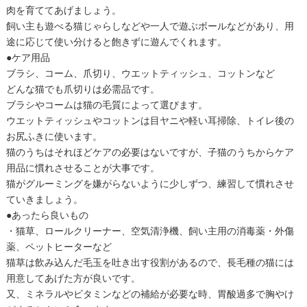
肉を育ててあげましょう。
飼い主も遊べる猫じゃらしなどや一人で遊ぶボールなどがあり、用
途に応じて使い分けると飽きずに遊んでくれます。
●ケア用品
ブラシ、コーム、爪切り、ウエットティッシュ、コットンなど
どんな猫でも爪切りは必需品です。
ブラシやコームは猫の毛質によって選びます。
ウエットティッシュやコットンは目ヤニや軽い耳掃除、トイレ後の
お尻ふきに使います。
猫のうちはそれほどケアの必要はないですが、子猫のうちからケア
用品に慣れさせることが大事です。
猫がグルーミングを嫌がらないように少しずつ、練習して慣れさせ
ていきましょう。
●あったら良いもの
・猫草、ロールクリーナー、空気清浄機、飼い主用の消毒薬・外傷
薬、ペットヒーターなど
猫草は飲み込んだ毛玉を吐き出す役割があるので、長毛種の猫には
用意してあげた方が良いです。
又、ミネラルやビタミンなどの補給が必要な時、胃酸過多で胸やけ