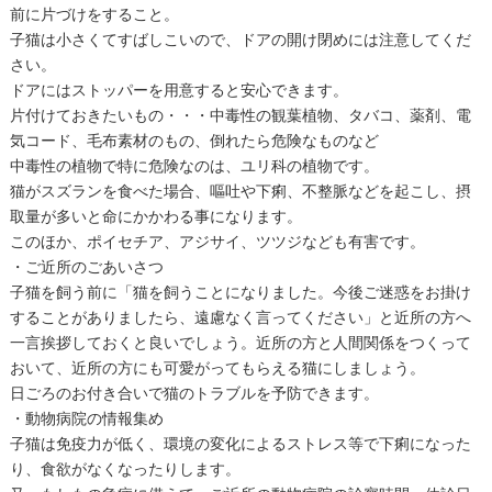
前に片づけをすること。
子猫は小さくてすばしこいので、ドアの開け閉めには注意してくだ
さい。
ドアにはストッパーを用意すると安心できます。
片付けておきたいもの・・・中毒性の観葉植物、タバコ、薬剤、電
気コード、毛布素材のもの、倒れたら危険なものなど
中毒性の植物で特に危険なのは、ユリ科の植物です。
猫がスズランを食べた場合、嘔吐や下痢、不整脈などを起こし、摂
取量が多いと命にかかわる事になります。
このほか、ポイセチア、アジサイ、ツツジなども有害です。
・ご近所のごあいさつ
子猫を飼う前に「猫を飼うことになりました。今後ご迷惑をお掛け
することがありましたら、遠慮なく言ってください」と近所の方へ
一言挨拶しておくと良いでしょう。近所の方と人間関係をつくって
おいて、近所の方にも可愛がってもらえる猫にしましょう。
日ごろのお付き合いで猫のトラブルを予防できます。
・動物病院の情報集め
子猫は免疫力が低く、環境の変化によるストレス等で下痢になった
り、食欲がなくなったりします。