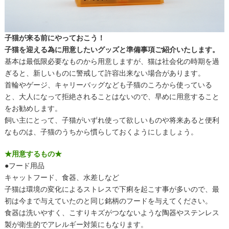
子猫が来る前にやっておこう
！
子猫を迎える為に用意したいグッズと準備事項ご紹介いたします。
基本は最低限必要なものから用意しますが、猫は社会化の時期を過
ぎると、新しいものに警戒して許容出来ない場合があります。
首輪やゲージ、キャリーバッグなども子猫のころから使っている
と、大人になって拒絶されることはないので、早めに用意すること
をお勧めします。
飼い主にとって、子猫がいずれ使って欲しいものや将来あると便利
なものは、子猫のうちから慣らしておくようにしましょう。
★用意するもの★
●フード用品
キャットフード、食器、水差しなど
子猫は環境の変化によるストレスで下痢を起こす事が多いので、最
初は今まで与えていたのと同じ銘柄のフードを与えてください。
食器は洗いやすく、こすりキズがつなないような陶器やステンレス
製が衛生的でアレルギー対策にもなります。