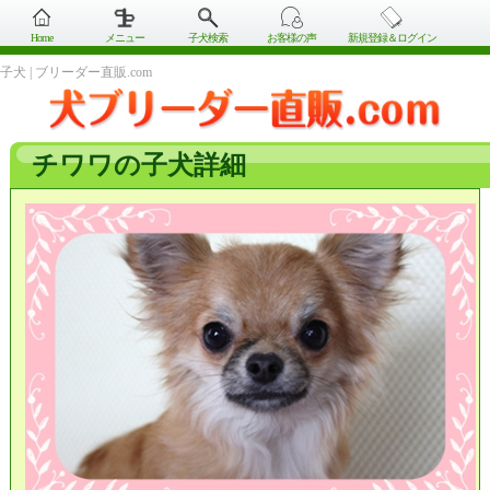
Home
メニュー
子犬検索
お客様の声
新規登録＆ログイン
子犬 | ブリーダー直販.com
チワワの子犬詳細