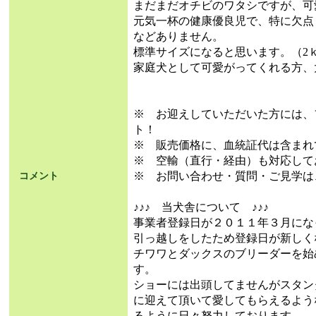
まだまだオチビのワタシですが、可
元気一杯の健康優良児で、特に欠点
などありません。
標準サイズになると思います。（2
家庭犬として可愛がってくれる方、
※ お迎えしていただいた方には、
ト！
※ 販売価格に、血統証代は含まれ
※ 空輸（直行・経由）も対応して
※ お問い合わせ・質問・ご見学は
コメント
♪♪♪ 当犬舎について ♪♪♪
事業者登録日が２０１１年３月にな
引っ越しをしたため登録日が新しく
チワワとダックスのブリーダーを始
す。
ショーには出頭してませんがスタン
に迎えて頂いて愛してもらえるよう
るように日々努力しております。