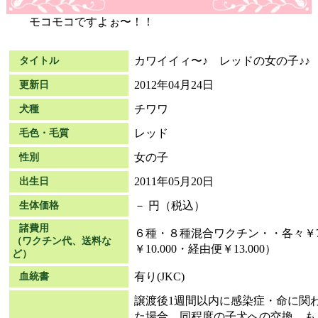
モコモコですよぉ〜！！
カワイイィ〜♪ レッドの女の子♪♪
タイトル
2012年04月24日
更新日
チワワ
犬種
レッド
毛色・毛質
女の子
性別
2011年05月20日
出生日
－ 円（税込）
生体価格
諸費用
６種・８種混合ワクチン・・各々￥7
（ワクチン代、送料な
￥10.000・経由便￥13.000）
ど）
有り(JKC)
血統書
譲渡後1週間以内に感染症・命に関
た場合、同程度の子犬への交換、も