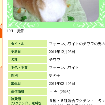
10/1 撮影
フォーンホワイトのチワワの男の
タイトル
2011年12月03日
更新日
チワワ
犬種
フォーンホワイト
毛色・毛質
男の子
性別
2011年02月05日
出生日
－ 円（税込）
生体価格
て
諸費用
６種・８種混合ワクチン・・各々￥
（ワクチン代、送料な