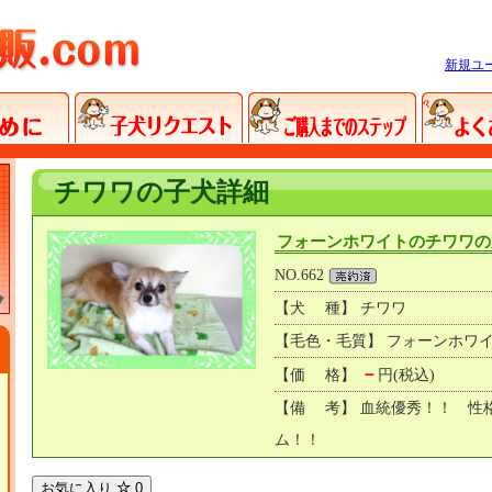
新規ユ
チワワの子犬詳細
フォーンホワイトのチワワの
NO.662
【犬 種】 チワワ
【毛色・毛質】 フォーンホワ
－
【価 格】
円(税込)
【備 考】 血統優秀！！ 性
ム！！
お気に入り
0