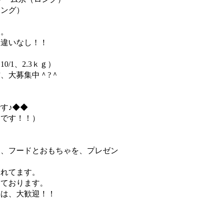
ロング）
た。
間違いなし！！
/1、2.3ｋｇ）
、大募集中＾?＾
す♪◆◆
シです！！）
は、フードとおもちゃを、プレゼン
まれてます。
しております。
学は、大歓迎！！