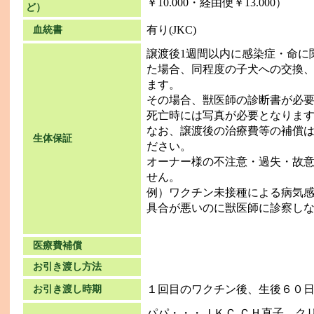
￥10.000・経由便￥13.000）
ど）
有り(JKC)
血統書
譲渡後1週間以内に感染症・命に
た場合、同程度の子犬への交換
ます。
その場合、獣医師の診断書が必
死亡時には写真が必要となりま
なお、譲渡後の治療費等の補償
生体保証
ださい。
オーナー様の不注意・過失・故
せん。
例）ワクチン未接種による病気
具合が悪いのに獣医師に診察し
医療費補償
お引き渡し方法
１回目のワクチン後、生後６０
お引き渡し時期
パパ・・・ＪＫＣ.ＣＨ直子 ク