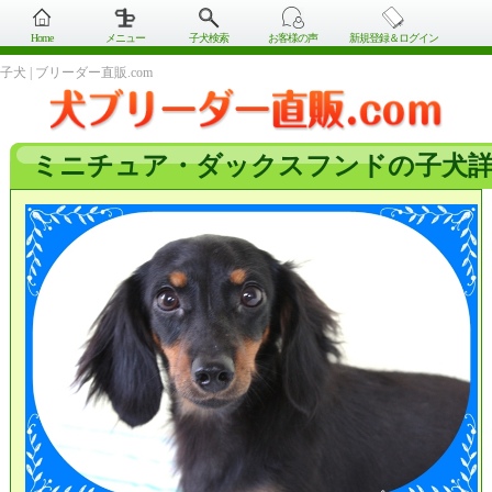
Home
メニュー
子犬検索
お客様の声
新規登録＆ログイン
子犬 | ブリーダー直販.com
ミニチュア・ダックスフンドの子犬