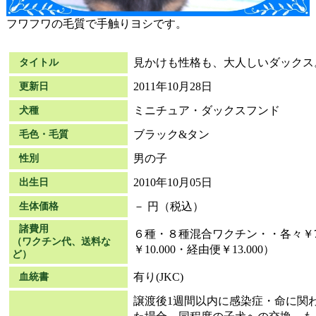
フワフワの毛質で手触りヨシです。
見かけも性格も、大人しいダックス
タイトル
2011年10月28日
更新日
ミニチュア・ダックスフンド
犬種
ブラック&タン
毛色・毛質
男の子
性別
2010年10月05日
出生日
－ 円（税込）
生体価格
諸費用
６種・８種混合ワクチン・・各々￥7
（ワクチン代、送料な
￥10.000・経由便￥13.000）
ど）
有り(JKC)
血統書
譲渡後1週間以内に感染症・命に関