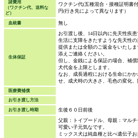
諸費用
ワクチン代(五種混合・接種証明書付）5,0
（ワクチン代、送料な
円(行き先によって異なります）
ど）
無し
血統書
お引渡し後、14日以内に先天性疾
生活に支障をきたすような先天性の
提供または全額のご返金をいたしま
添えご連絡ください。
生体保証
但し、金銭による保証の場合、補償
犬代金を上限とします。
なお、成長過程における生命にかか
せ、成犬時の大きさ、毛色の変化、
医療費補償
お引き渡し方法
生後６０日前後
お引き渡し時期
父親：トイプードル、母親：マルチ
可愛い子元気なです。
ミックス犬は純血種と比べ遺伝子お