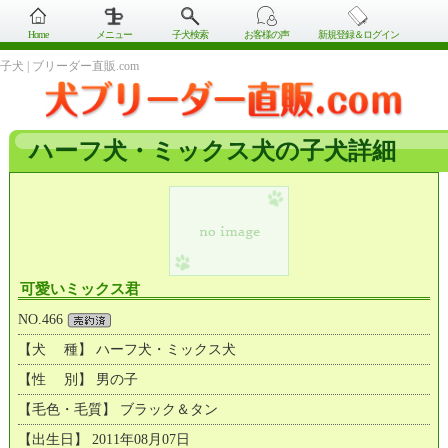
Home
メニュー
子犬検索
お客様の声
新規登録＆ログイン
子犬 | ブリーダー直販.com
ハーフ犬・ミックス犬の子犬詳細
可愛いミックス君
NO.466
【犬 種】 ハーフ犬・ミックス犬
【性 別】 男の子
【毛色・毛質】 ブラック＆タン
【出生日】 2011年08月07日