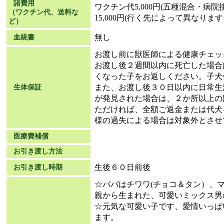
諸費用
ワクチン代5,000円(五種混合・病院接
（ワクチン代、送料な
15,000円(行く先によって異なりま
ど）
無し
血統書
お渡し前に獣医師による健康チェッ
お渡し後２週間以内に死亡した場合
くなった子をお返しください。子犬
また、お渡し後３０日以内に日常生
生体保証
が発見された場合は、２か所以上の
ただければ、全額ご返金または代犬
様の過失による場合は対象外とさせ
医療費補償
お引き渡し方法
生後６０日前後
お引き渡し時期
☆パパはチワワ(チョコ＆タン）、
親から生まれた、可愛いミックス男
☆元気な可愛い子です、愛情いっぱ
ます。