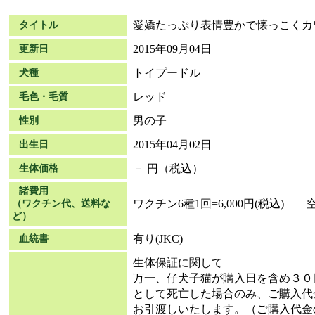
愛嬌たっぷり表情豊かで懐っこくカ
タイトル
2015年09月04日
更新日
トイプードル
犬種
レッド
毛色・毛質
男の子
性別
2015年04月02日
出生日
－ 円（税込）
生体価格
諸費用
ワクチン6種1回=6,000円(税込) 空輸
（ワクチン代、送料な
ど）
有り(JKC)
血統書
生体保証に関して
万一、仔犬子猫が購入日を含め３０
として死亡した場合のみ、ご購入代
お引渡しいたします。（ご購入代金