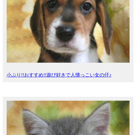
小ぶり!!おすすめ!!遊び好きで人懐っこい女の仔♪