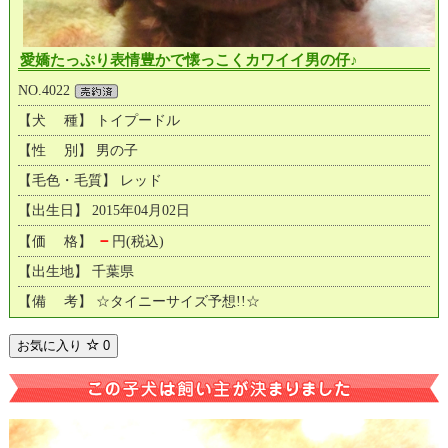
愛嬌たっぷり表情豊かで懐っこくカワイイ男の仔♪
NO.4022
【犬 種】 トイプードル
【性 別】 男の子
【毛色・毛質】 レッド
【出生日】 2015年04月02日
－
【価 格】
円(税込)
【出生地】 千葉県
【備 考】 ☆タイニーサイズ予想!!☆
お気に入り
0