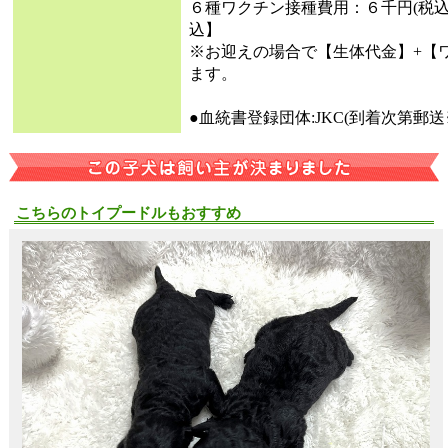
６種ワクチン接種費用：６千円(税
込】
※お迎えの場合で【生体代金】+【
ます。
●血統書登録団体:JKC(到着次第郵
こちらのトイプードルもおすすめ