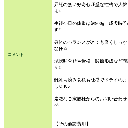
屈託の無い好奇心旺盛な性格で人懐
よ♪
生後45日の体重は約900g、成犬時
す!!
身体のバランスがとても良くしっか
な仔☆
コメント
現状噛合せや骨格・関節形成など問
ん!!
離乳も済み食欲も旺盛でドライのま
しＯＫ♪
素敵なご家族様からのお問い合わせ
^^
【その他諸費用】