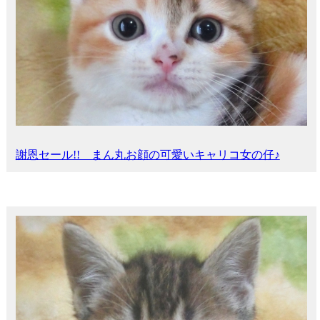
謝恩セール!! まん丸お顔の可愛いキャリコ女の仔♪