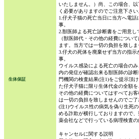
いたしません。）尚、この場合、以
く必要がありますのでご注意下さい
1.仔犬子猫の死亡当日に当方へ電
事。
2.獣医師よる死亡診断書をご用意し
（獣医師代・その他の経費について
ます。当方では一切の負担を致しま
3.仔犬の死体を廃棄せず当方の指
事。
ウイルス感染による死亡の場合のみ
内の発症が確認出来る獣医師の診断
門機関の検査結果(注1)をご提示頂
生体保証
た仔犬子猫に限り生体代金の全額を
その他の経費についてはすべてお客
は一切の負担を致しませんのでご了
(注1)ウイルス性の病気を偽り生死
める詐欺が横行しておりますので、
薬会社などで行っている病理検査の
キャンセルに関する説明