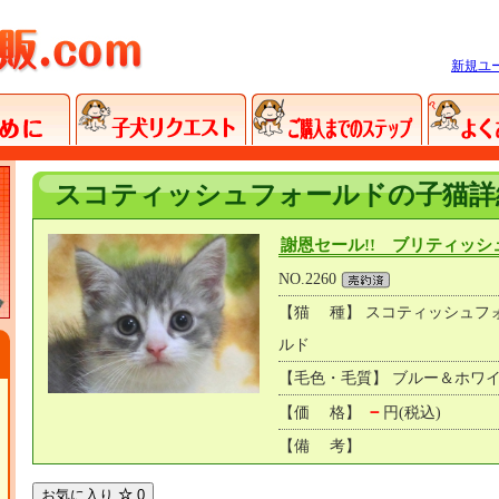
新規ユ
スコティッシュフォールドの子猫詳
謝恩セール!! ブリティッ
NO.2260
【猫 種】 スコティッシュフ
ルド
【毛色・毛質】 ブルー＆ホワ
－
【価 格】
円(税込)
【備 考】
お気に入り
0