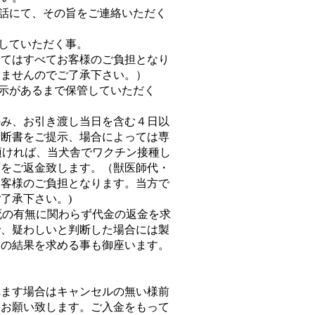
電話にて、その旨をご連絡いただく
意していただく事。
いてはすべてお客様のご負担となり
しませんのでご了承下さい。）
指示があるまで保管していただく
のみ、お引き渡し当日を含む４日以
診断書をご提示、場合によっては専
示頂ければ、当犬舎でワクチン接種し
額をご返金致します。（獣医師代・
お客様のご負担となります。当方で
了承下さい。)
生死の有無に関わらず代金の返金を求
で、疑わしいと判断した場合には製
査の結果を求める事も御座います。
れます場合はキャンセルの無い様前
様お願い致します。ご入金をもって