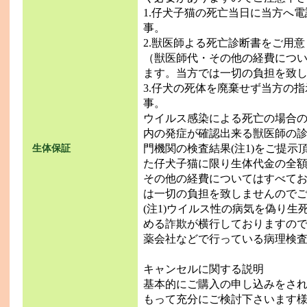
1.仔犬子猫の死亡当日に当方へ
事。
2.獣医師よる死亡診断書をご用
（獣医師代・その他の経費につ
ます。当方では一切の負担を致
3.仔犬の死体を廃棄せず当方の
事。
ウイルス感染による死亡の場合
内の発症が確認出来る獣医師の
門機関の検査結果(注1)をご提
生体保証
た仔犬子猫に限り生体代金の全
その他の経費についてはすべて
は一切の負担を致しませんのでご
(注1)ウイルス性の病気を偽り
める詐欺が横行しておりますの
薬会社などで行っている病理検
キャンセルに関する説明
基本的にご購入の申し込みをさ
もって充分にご検討下さいます