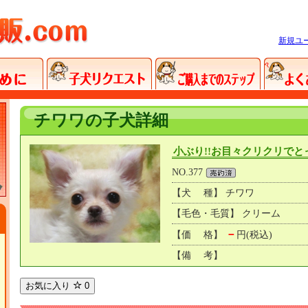
新規ユ
チワワの子犬詳細
小ぶり!!お目々クリクリでと
NO.377
【犬 種】 チワワ
【毛色・毛質】 クリーム
－
【価 格】
円(税込)
【備 考】
お気に入り
0