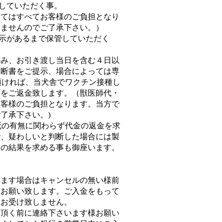
意していただく事。
いてはすべてお客様のご負担となり
しませんのでご了承下さい。）
指示があるまで保管していただく
のみ、お引き渡し当日を含む４日以
診断書をご提示、場合によっては専
示頂ければ、当犬舎でワクチン接種し
額をご返金致します。（獣医師代・
お客様のご負担となります。当方で
了承下さい。)
生死の有無に関わらず代金の返金を求
で、疑わしいと判断した場合には製
査の結果を求める事も御座います。
れます場合はキャンセルの無い様前
様お願い致します。ご入金をもって
はお受け致しません。
金頂く前に連絡下さいます様お願い