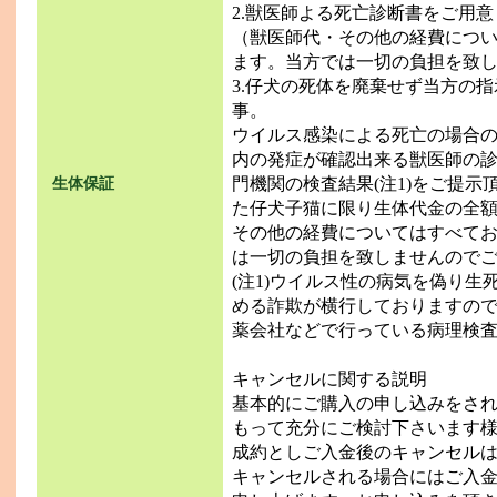
2.獣医師よる死亡診断書をご用
（獣医師代・その他の経費につ
ます。当方では一切の負担を致
3.仔犬の死体を廃棄せず当方の
事。
ウイルス感染による死亡の場合
内の発症が確認出来る獣医師の
門機関の検査結果(注1)をご提
生体保証
た仔犬子猫に限り生体代金の全
その他の経費についてはすべて
は一切の負担を致しませんのでご
(注1)ウイルス性の病気を偽り
める詐欺が横行しておりますの
薬会社などで行っている病理検
キャンセルに関する説明
基本的にご購入の申し込みをさ
もって充分にご検討下さいます
成約としご入金後のキャンセル
キャンセルされる場合にはご入