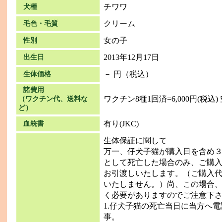
チワワ
犬種
クリーム
毛色・毛質
女の子
性別
2013年12月17日
出生日
－ 円（税込）
生体価格
諸費用
ワクチン8種1回済=6,000円(税込) 
（ワクチン代、送料な
ど）
有り(JKC)
血統書
生体保証に関して
万一、仔犬子猫が購入日を含め
として死亡した場合のみ、ご購
お引渡しいたします。（ご購入
いたしません。）尚、この場合
く必要がありますのでご注意下
1.仔犬子猫の死亡当日に当方へ
事。