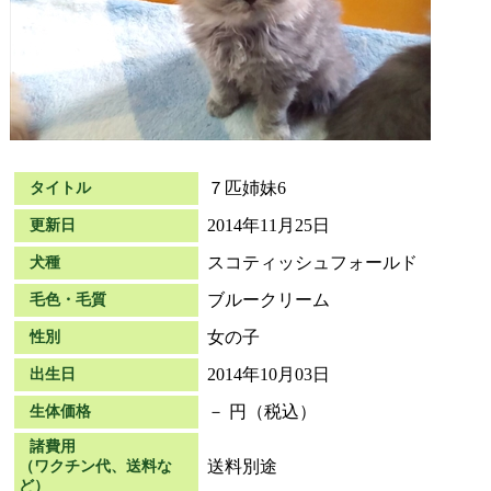
７匹姉妹6
タイトル
2014年11月25日
更新日
スコティッシュフォールド
犬種
ブルークリーム
毛色・毛質
女の子
性別
2014年10月03日
出生日
－ 円（税込）
生体価格
諸費用
送料別途
（ワクチン代、送料な
ど）