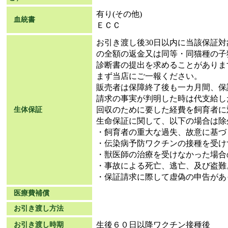
有り(その他)
血統書
ＥＣＣ
お引き渡し後30日以内に当該保証
の全額の返金又は同等・同猫種の子
診断書の提出を求めることがありま
まず当店にご一報ください。
販売者は保障終了後も一カ月間、保
請求の事実が判明した時は代支給し
回収のために要した経費を飼育者に
生体保証
生命保証に関して、以下の場合は除
・飼育者の重大な過失、故意に基づ
・伝染病予防ワクチンの接種を受け
・獣医師の治療を受けなかった場合
・事故による死亡、逃亡、及び盗難
・保証請求に際して虚偽の申告があ
医療費補償
お引き渡し方法
生後６０日以降ワクチン接種後
お引き渡し時期