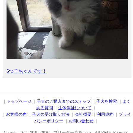
5つ子ちゃんです！
｜
トップページ
｜
子犬のご購入までのステップ
｜
子犬を検索
｜
よく
ある質問
｜
生体保証について
｜
｜
お客様の声
｜
子犬の受け取り方法
｜
会社概要
｜
利用規約
｜
プライ
バシーポリシー
｜
お問い合わせ
｜
Copyright (C) 2010 - 2026 ブリーダー直販.com All Rights Reserved.