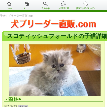
Home
メニュー
子犬検索
お客様の声
新規登録＆ログイン
子犬 | ブリーダー直販.com
スコティッシュフォールドの子猫詳
７匹姉妹6
NO.3733