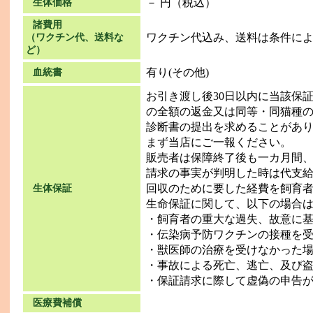
－ 円（税込）
生体価格
諸費用
ワクチン代込み、送料は条件に
（ワクチン代、送料な
ど）
有り(その他)
血統書
お引き渡し後30日以内に当該保
の全額の返金又は同等・同猫種
診断書の提出を求めることがあ
まず当店にご一報ください。
販売者は保障終了後も一カ月間
請求の事実が判明した時は代支
回収のために要した経費を飼育
生体保証
生命保証に関して、以下の場合
・飼育者の重大な過失、故意に
・伝染病予防ワクチンの接種を
・獣医師の治療を受けなかった
・事故による死亡、逃亡、及び
・保証請求に際して虚偽の申告
医療費補償