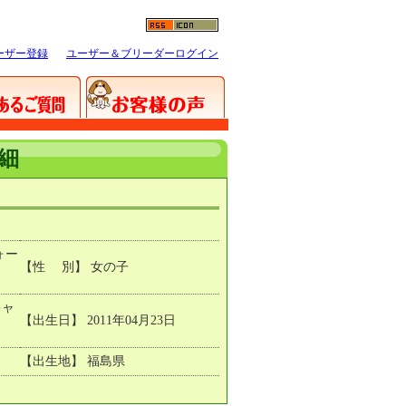
ーザー登録
ユーザー＆ブリーダーログイン
細
ォー
【性 別】 女の子
キャ
【出生日】 2011年04月23日
【出生地】 福島県