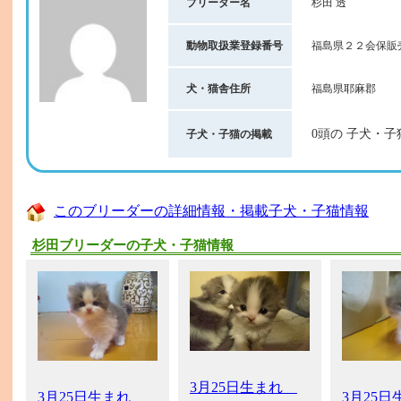
ブリーダー名
杉田 透
動物取扱業登録番号
福島県２２会保販
犬・猫舎住所
福島県耶麻郡
0頭の 子犬・子
子犬・子猫の掲載
このブリーダーの詳細情報・掲載子犬・子猫情報
杉田ブリーダーの子犬・子猫情報
3月25日生まれ
3月25日生まれ
3月25