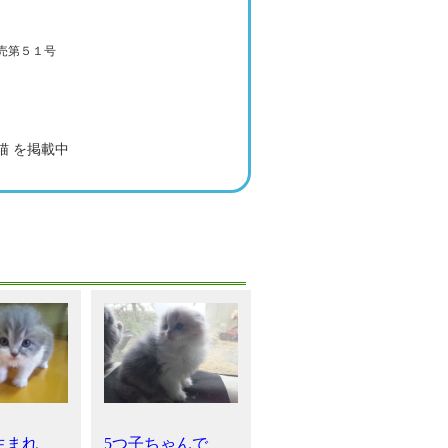
売第５１号
猫 を掲載中
日生まれ
5つ子ちゃんで