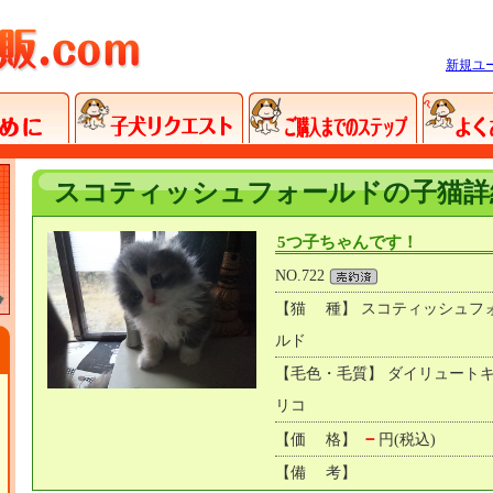
新規ユ
スコティッシュフォールドの子猫詳
5つ子ちゃんです！
NO.722
【猫 種】 スコティッシュフ
ルド
【毛色・毛質】 ダイリュート
リコ
－
【価 格】
円(税込)
【備 考】