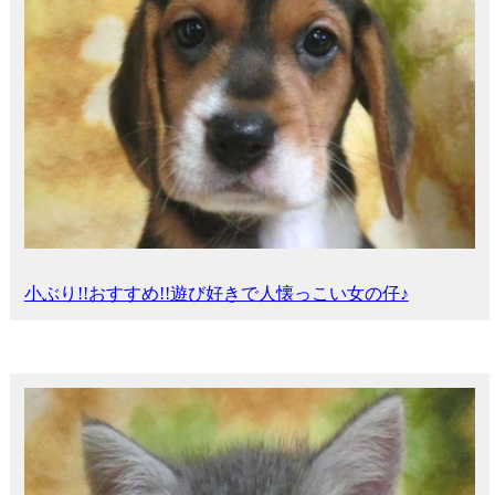
小ぶり!!おすすめ!!遊び好きで人懐っこい女の仔♪