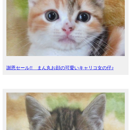
謝恩セール!! まん丸お顔の可愛いキャリコ女の仔♪