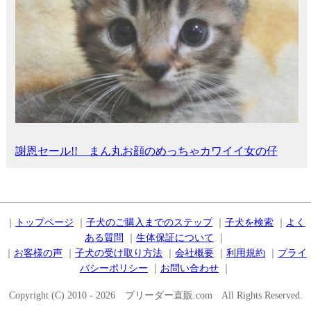
謝恩セール!! まん丸お顔のめっちゃカワイイ女の仔
｜
トップページ
｜
子犬のご購入までのステップ
｜
子犬を検索
｜
よく
ある質問
｜
生体保証について
｜
｜
お客様の声
｜
子犬の受け取り方法
｜
会社概要
｜
利用規約
｜
プライ
バシーポリシー
｜
お問い合わせ
｜
Copyright (C) 2010 - 2026 ブリーダー直販.com All Rights Reserved.