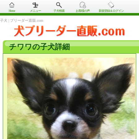
Home
メニュー
子犬検索
お客様の声
新規登録＆ログイン
子犬 | ブリーダー直販.com
チワワの子犬詳細