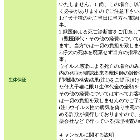
いたしません。）尚、この場合、以
く必要がありますのでご注意下さい
1.仔犬子猫の死亡当日に当方へ電
事。
2.獣医師よる死亡診断書をご用意し
（獣医師代・その他の経費について
ます。当方では一切の負担を致しま
3.仔犬の死体を廃棄せず当方の指
事。
ウイルス感染による死亡の場合のみ
内の発症が確認出来る獣医師の診断
門機関の検査結果(注1)をご提示頂
生体保証
た仔犬子猫に限り生体代金の全額を
その他の経費についてはすべてお客
は一切の負担を致しませんのでご了
(注1)ウイルス性の病気を偽り生死
める詐欺が横行しておりますので、
薬会社などで行っている病理検査の
キャンセルに関する説明