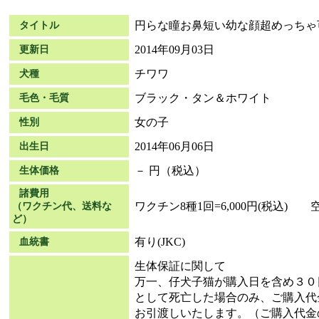
円らな瞳お鼻短い幼な顔超めっちゃ
タイトル
2014年09月03日
更新日
チワワ
犬種
ブラック・タン＆ホワイト
毛色・毛質
女の子
性別
2014年06月06日
出生日
－ 円（税込）
生体価格
諸費用
ワクチン8種1回=6,000円(税込) 空輸
（ワクチン代、送料な
ど）
有り(JKC)
血統書
生体保証に関して
万一、仔犬子猫が購入日を含め３０
として死亡した場合のみ、ご購入代
お引渡しいたします。（ご購入代金