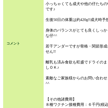
小っちゃくても成犬や他の仔たちの
です♪
生後50日の体重は約420g!!成犬時
身体のバランスがとても良くしっか
な仔^^
コメント
若干アンダーですが骨格・関節形成
せん!!
離乳も済み食欲も旺盛でドライのま
しＯＫ♪
素敵なご家族様からのお問い合わせ
^^
【その他諸費用】
８種ワクチン接種費用：６千円(税