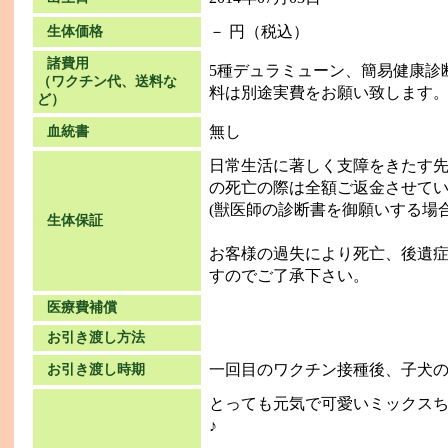
－ 円（税込）
生体価格
諸費用
5種デュラミューン、簡易健康診
（ワクチン代、送料な
料は別途実費をお願い致します
ど）
無し
血統書
日常生活に著しく支障をきたす
の死亡の際は全額ご返金させて
(獣医師の診断書を御願いする場
生体保証
お客様の過失により死亡、後遺
すのでご了承下さい。
医療費補償
お引き渡し方法
一回目のワクチン接種後、子犬
お引き渡し時期
とっても元気で可愛いミックス
♪