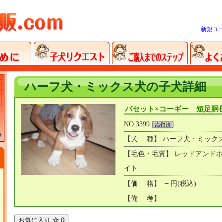
新規ユ
ハーフ犬・ミックス犬の子犬詳細
バセット×コーギー 短足胴
NO.3399
【犬 種】 ハーフ犬・ミック
【毛色・毛質】 レッドアンド
イト
－
【価 格】
円(税込)
【備 考】
お気に入り
0