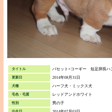
バセット×コーギー 短足胴長ハ
タイトル
2014年08月31日
更新日
ハーフ犬・ミックス犬
犬種
レッドアンドホワイト
毛色・毛質
男の子
性別
2014年07月03日
出生日