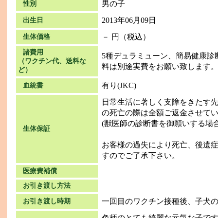
男の子
性別
2013年06月09日
出生日
－ 円（税込）
生体価格
諸費用
5種デュラミューン、簡易健康診
（ワクチン代、送料な
料は別途実費をお願い致します
ど）
有り(JKC)
血統書
日常生活に著しく支障をきたす
の死亡の際は全額ご返金させて
(獣医師の診断書を御願いする場
生体保証
お客様の過失により死亡、後遺
すのでご了承下さい。
医療費補償
お引き渡し方法
一回目のワクチン接種後、子犬
お引き渡し時期
色柄のとても綺麗な元気な子で