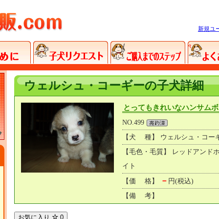
新規ユ
ウェルシュ・コーギーの子犬詳細
とってもきれいなハンサムボ
NO.499
【犬 種】 ウェルシュ・コー
【毛色・毛質】 レッドアンド
イト
－
【価 格】
円(税込)
【備 考】
お気に入り
0