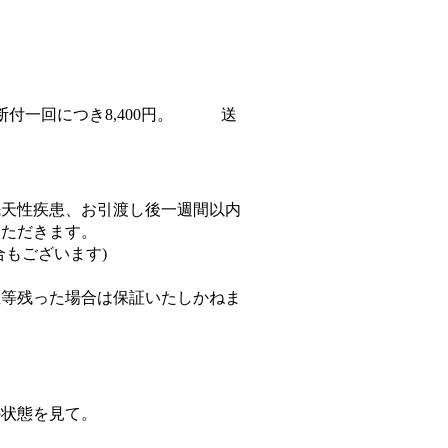
断付一回につき8,400円。 送
。
先天性疾患、お引渡し後一週間以内
いただきます。
合もございます)
症等残った場合は保証いたしかねま
の状態を見て。
す。