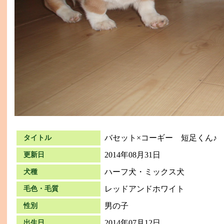
バセット×コーギー 短足くん♪
タイトル
2014年08月31日
更新日
ハーフ犬・ミックス犬
犬種
レッドアンドホワイト
毛色・毛質
男の子
性別
2014年07月12日
出生日