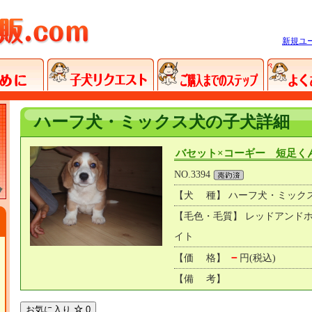
新規ユ
ハーフ犬・ミックス犬の子犬詳細
バセット×コーギー 短足く
NO.3394
【犬 種】 ハーフ犬・ミック
【毛色・毛質】 レッドアンド
イト
－
【価 格】
円(税込)
【備 考】
お気に入り
0