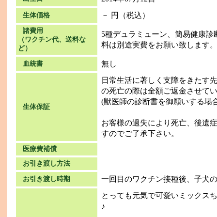
－ 円（税込）
生体価格
諸費用
5種デュラミューン、簡易健康診
（ワクチン代、送料な
料は別途実費をお願い致します
ど）
無し
血統書
日常生活に著しく支障をきたす
の死亡の際は全額ご返金させて
(獣医師の診断書を御願いする場
生体保証
お客様の過失により死亡、後遺
すのでご了承下さい。
医療費補償
お引き渡し方法
一回目のワクチン接種後、子犬
お引き渡し時期
とっても元気で可愛いミックス
♪