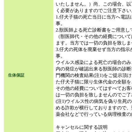
いたしません。）尚、この場合、以
く必要がありますのでご注意下さい
1.仔犬子猫の死亡当日に当方へ電
事。
2.獣医師よる死亡診断書をご用意し
（獣医師代・その他の経費について
ます。当方では一切の負担を致しま
3.仔犬の死体を廃棄せず当方の指
事。
ウイルス感染による死亡の場合のみ
内の発症が確認出来る獣医師の診断
門機関の検査結果(注1)をご提示頂
生体保証
た仔犬子猫に限り生体代金の全額を
その他の経費についてはすべてお客
は一切の負担を致しませんのでご了
(注1)ウイルス性の病気を偽り生死
める詐欺が横行しておりますので、
薬会社などで行っている病理検査の
キャンセルに関する説明