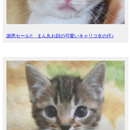
謝恩セール!! まん丸お顔の可愛いキャリコ女の仔♪