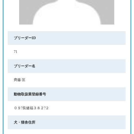
ブリーダーID
71
ブリーダー名
齊藤 匡
動物取扱業登録番号
０９?長健福３８２?２
犬・猫舎住所