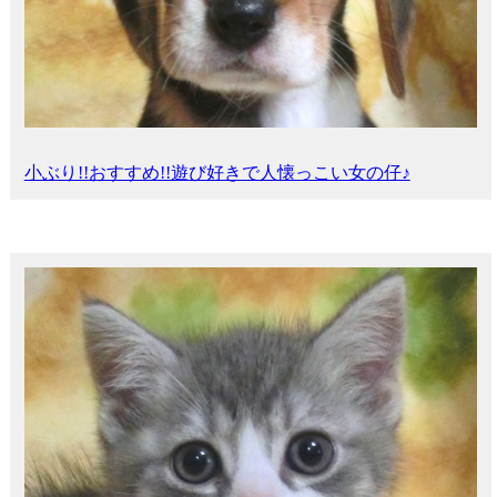
小ぶり!!おすすめ!!遊び好きで人懐っこい女の仔♪