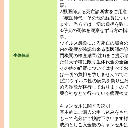
事。
2.獣医師よる死亡診断書をご用
（獣医師代・その他の経費につ
ます。当方では一切の負担を致
3.仔犬の死体を廃棄せず当方の
事。
ウイルス感染による死亡の場合
内の発症が確認出来る獣医師の
門機関の検査結果(注1)をご提
生体保証
た仔犬子猫に限り生体代金の全
その他の経費についてはすべて
は一切の負担を致しませんのでご
(注1)ウイルス性の病気を偽り
める詐欺が横行しておりますの
薬会社などで行っている病理検
キャンセルに関する説明
基本的にご購入の申し込みをさ
もって充分にご検討下さいます
成約としご入金後のキャンセル