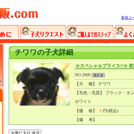
新規ユ
チワワの子犬詳細
☆スペシャルプライス!!☆ 
NO.2908
【犬 種】 チワワ
【毛色・毛質】 ブラック・タ
ホワイト
－
【価 格】
円(税込)
【備 考】
お気に入り
0