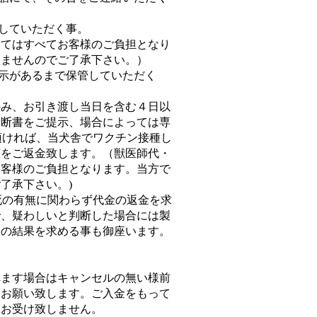
意していただく事。
いてはすべてお客様のご負担となり
しませんのでご了承下さい。）
指示があるまで保管していただく
のみ、お引き渡し当日を含む４日以
診断書をご提示、場合によっては専
示頂ければ、当犬舎でワクチン接種し
額をご返金致します。（獣医師代・
お客様のご負担となります。当方で
了承下さい。)
生死の有無に関わらず代金の返金を求
で、疑わしいと判断した場合には製
査の結果を求める事も御座います。
れます場合はキャンセルの無い様前
様お願い致します。ご入金をもって
はお受け致しません。