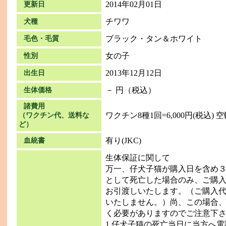
2014年02月01日
更新日
チワワ
犬種
ブラック・タン＆ホワイト
毛色・毛質
女の子
性別
2013年12月12日
出生日
－ 円（税込）
生体価格
諸費用
ワクチン8種1回=6,000円(税込) 空輸
（ワクチン代、送料な
ど）
有り(JKC)
血統書
生体保証に関して
万一、仔犬子猫が購入日を含め
として死亡した場合のみ、ご購
お引渡しいたします。（ご購入
いたしません。）尚、この場合
く必要がありますのでご注意下
1.仔犬子猫の死亡当日に当方へ