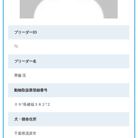
ブリーダーID
71
ブリーダー名
齊藤 匡
動物取扱業登録番号
０９?長健福３８２?２
犬・猫舎住所
千葉県茂原市