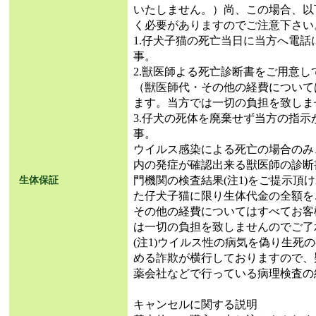
いたしません。）尚、この場合、以
く必要がありますのでご注意下さい
1.仔犬子猫の死亡当日に当方へ電
事。
2.獣医師よる死亡診断書をご用意し
（獣医師代・その他の経費について
ます。当方では一切の負担を致しま
3.仔犬の死体を廃棄せず当方の指
事。
ウイルス感染による死亡の場合のみ
内の発症が確認出来る獣医師の診断
門機関の検査結果(注1)をご提示頂
生体保証
た仔犬子猫に限り生体代金の全額を
その他の経費についてはすべてお客
は一切の負担を致しませんのでご了
(注1)ウイルス性の病気を偽り生死
める詐欺が横行しておりますので、
薬会社などで行っている病理検査の
キャンセルに関する説明