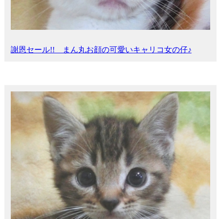
謝恩セール!! まん丸お顔の可愛いキャリコ女の仔♪