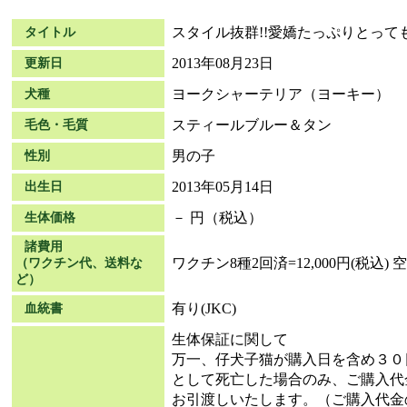
スタイル抜群!!愛嬌たっぷりとって
タイトル
2013年08月23日
更新日
ヨークシャーテリア（ヨーキー）
犬種
スティールブルー＆タン
毛色・毛質
男の子
性別
2013年05月14日
出生日
－ 円（税込）
生体価格
諸費用
ワクチン8種2回済=12,000円(税込) 空
（ワクチン代、送料な
ど）
有り(JKC)
血統書
生体保証に関して
万一、仔犬子猫が購入日を含め３０
として死亡した場合のみ、ご購入代
お引渡しいたします。（ご購入代金