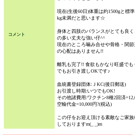
現在(生後60日)体重は約1500g
kg未満だと思います☆
身体と四肢のバランスがとても良く
コメント
の多い丈夫な強い仔^^
現在のところ噛み合せや骨格・関節
の心配はありません!!
離乳も完了!! 食欲もかなり旺盛でも
でもお引き渡しOKです♪
血統書登録団体:Ｊ
お引渡し時期:いつでもOK!
その他諸費用:ワクチン8種2回済=
空輸代金=10,000円?(税込)
この仔をお迎え頂ける素敵なご家族
しておりますm(_ _)m