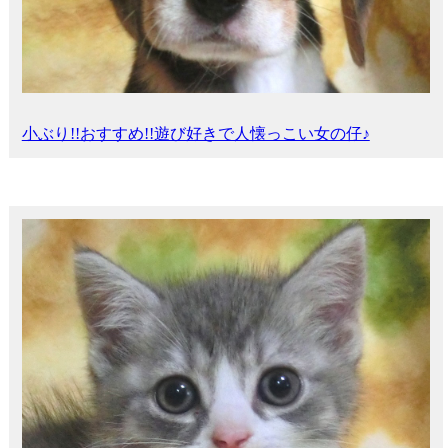
小ぶり!!おすすめ!!遊び好きで人懐っこい女の仔♪