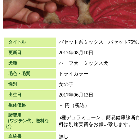
バセット系ミックス バセット75%
タイトル
2017年08月10日
更新日
ハーフ犬・ミックス犬
犬種
トライカラー
毛色・毛質
女の子
性別
2017年06月13日
出生日
－ 円（税込）
生体価格
諸費用
5種デュラミューン、簡易健康診断
（ワクチン代、送料な
料は別途実費をお願い致します。
ど）
無し
血統書