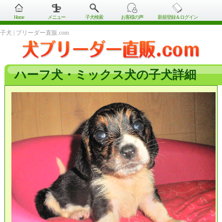
Home
メニュー
子犬検索
お客様の声
新規登録＆ログイン
子犬 | ブリーダー直販.com
ハーフ犬・ミックス犬の子犬詳細