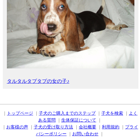
タルタルタプタプの女の子♪
｜
トップページ
｜
子犬のご購入までのステップ
｜
子犬を検索
｜
よく
ある質問
｜
生体保証について
｜
｜
お客様の声
｜
子犬の受け取り方法
｜
会社概要
｜
利用規約
｜
プライ
バシーポリシー
｜
お問い合わせ
｜