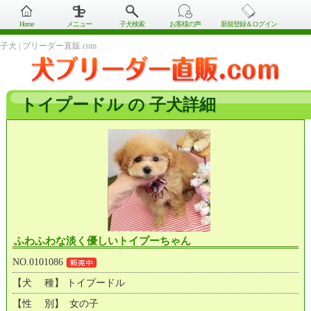
Home
メニュー
子犬検索
お客様の声
新規登録＆ログイン
子犬 | ブリーダー直販.com
トイプードル の 子犬詳細
ふわふわな淡く優しいトイプーちゃん
NO.0101086
【犬 種】 トイプードル
【性 別】 女の子