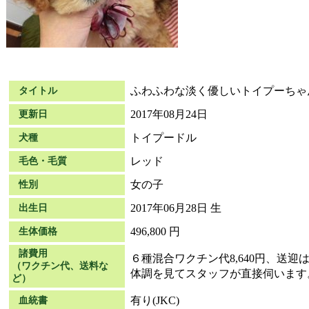
ふわふわな淡く優しいトイプーちゃ
タイトル
2017年08月24日
更新日
トイプードル
犬種
レッド
毛色・毛質
女の子
性別
2017年06月28日 生
出生日
496,800 円
生体価格
諸費用
６種混合ワクチン代8,640円、送
（ワクチン代、送料な
体調を見てスタッフが直接伺います
ど）
有り(JKC)
血統書