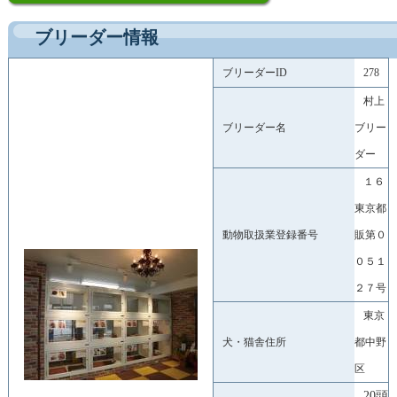
ブリーダー情報
ブリーダーID
278
村上
ブリーダー名
ブリー
ダー
１６
東京都
動物取扱業登録番号
販第０
０５１
２７号
東京
犬・猫舎住所
都中野
区
20頭