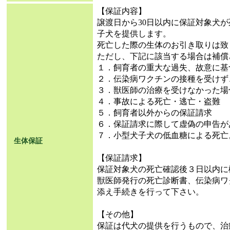
【保証内容】
譲渡日から30日以内に保証対象犬
子犬を提供します。
死亡した際の生体のお引き取りは致
ただし、下記に該当する場合は補償
１．飼育者の重大な過失、故意に基
２．伝染病ワクチンの接種を受けず
３．獣医師の治療を受けなかった場
４．事故による死亡・逃亡・盗難
５．飼育者以外からの保証請求
６．保証請求に際して虚偽の申告が
７．小型犬子犬の低血糖による死亡
生体保証
【保証請求】
保証対象犬の死亡確認後３日以内に
獣医師発行の死亡診断書、伝染病ワ
添え手続きを行って下さい。
【その他】
保証は代犬の提供を行うもので、治