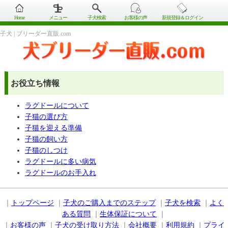
Home
メニュー
子犬検索
お客様の声
新規登録＆ログイン
子犬 | ブリーダー直販.com
お役立ち情報
ラグドールについて
子猫の選び方
子猫を迎える準備
子猫の飼い方
子猫のしつけ
ラグドールに多い病気
ラグドールのお手入れ
｜
トップページ
｜
子犬のご購入までのステップ
｜
子犬を検索
｜
よく
ある質問
｜
生体保証について
｜
｜
お客様の声
｜
子犬の受け取り方法
｜
会社概要
｜
利用規約
｜
プライ