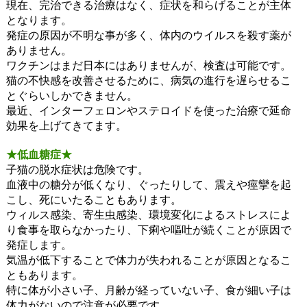
現在、完治できる治療はなく、症状を和らげることが主体
となります。
発症の原因が不明な事が多く、体内のウイルスを殺す薬が
ありません。
ワクチンはまだ日本にはありませんが、検査は可能です。
猫の不快感を改善させるために、病気の進行を遅らせるこ
とぐらいしかできません。
最近、インターフェロンやステロイドを使った治療で延命
効果を上げてきてます。
★低血糖症★
子猫の脱水症状は危険です。
血液中の糖分が低くなり、ぐったりして、震えや痙攣を起
こし、死にいたることもあります。
ウィルス感染、寄生虫感染、環境変化によるストレスによ
り食事を取らなかったり、下痢や嘔吐が続くことが原因で
発症します。
気温が低下することで体力が失われることが原因となるこ
ともあります。
特に体が小さい子、月齢が経っていない子、食が細い子は
体力がないので注意が必要です。