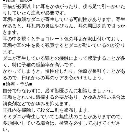
子猫が必要以上に
耳をかゆがったり、後ろ足で引っかいた
りしていたら注意が必要です。
耳垢に微細なダニが寄生している可能性があります。寄生
があると、耳孔内の炎症やびらん、耳の周囲を爪で引っか
きます。
耳の中を覗くとチョコレート色の耳垢が沢山付いており、
耳垢や耳の中を良く観察するとダニが動いているのが分り
ます。
ダニが寄生している猫との接触によって感染することが多
く、特に子猫の感染率が高いです。
かかってしまうと、慢性化したり、治療が長引くことがあ
るので、日頃からの耳のケアを心がけましょう。
■治療・予防■
自分で行なわずに、必ず獣医さんに相談しましょう。
耳垢をきれいに
清掃する必要があり、かゆみが強い場合は
消炎剤などでかゆみを抑えます。
耳孔内を掃除して殺ダニ剤を塗布します。
ミミダニが寄生していても無症状のことがありますので、
多頭飼いしている場合は、検査を必ずしてあげてくださ
い。