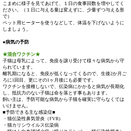
こまめに様子を見てあげて、１日の食事回数を増やしてく
ださい。（１日に与える量は変えずに、少量ずつ与える形
で）
ペット用ヒーターを使うなどして、体温を下げないように
しましょう。
●病気の予防
★混合ワクチン★
子猫は母乳によって、免疫を譲り受けて様々な病気から守
られています。
離乳期になると、免疫が低くなってくるので、生後2か月ご
ろに1回目、更にその1ヶ月後にも必要です。
ワクチンを接種しないで、伝染病にかかると病気が長期化
し、抵抗力のない子猫は命を落とす事もあります。
飼い主は、予防可能な病気から子猫を確実に守らなくては
いけません。
■予防できる主な感染症■
・猫伝染性鼻気管炎（FVR)
・猫カリシウイルス伝染病