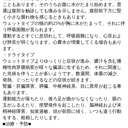
こともあります。そのうちお腹に水がたまり始めます。普
通は腹部を触診しても痛みを示しません。腹部前下方に堅
く小さな腫れ物を感じるときもあります。
ウェットタイプの猫の約25%が胸に水がたまって、それに伴
う呼吸困難が見られます。
運動するとすぐに息切れして、呼吸困難になり、心音およ
び肺音が弱くなります。心嚢水が増量してくる場合もあり
ます。
・ドライタイプ
ウェットタイプよりゆっくりと症状が進み、膿汁を含む播
種性肉芽腫病変が様々な臓器に生ずるため、それに関連し
た兆候を伴うことが多いようです。数週間、体重の減少、
発熱、ぐったりするなどの症状が続きます。
腎臓・肝臓障害、膵臓、中枢神経系、目に異常が起こる事
もあります。
運動能力が落ちたり、後ろ足が曲がらなくなったり、眼の
玉がふるえたり、痙攣発作を起こしたり、脳神経および末
梢神経障害、知覚過敏、頭が前部に傾く、いつも違う行動
をする、粗相したりします。
■治療・予防■