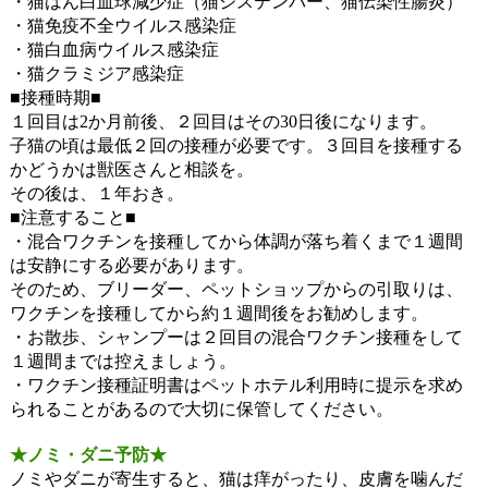
・猫はん白血球減少症（猫ジステンバー、猫伝染性腸炎）
・猫免疫不全ウイルス感染症
・猫白血病ウイルス感染症
・猫クラミジア感染症
■接種時期■
１回目は2か月前後、２回目はその30日後になります。
子猫の頃は最低２回の接種が必要です。３回目を接種する
かどうかは獣医さんと相談を。
その後は、１年おき。
■注意すること■
・混合ワクチンを接種してから体調が落ち着くまで１週間
は安静にする必要があります。
そのため、ブリーダー、ペットショップからの引取りは、
ワクチンを接種してから約１週間後をお勧めします。
・お散歩、シャンプーは２回目の混合ワクチン接種をして
１週間までは控えましょう。
・ワクチン接種証明書はペットホテル利用時に提示を求め
られることがあるので大切に保管してください。
★ノミ・ダニ予防★
ノミやダニが寄生すると、猫は痒がったり、皮膚を噛んだ