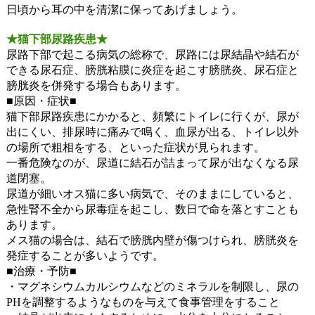
日頃から耳の中を清潔に保ってあげましょう。
★猫下部尿路疾患★
尿路下部で起こる病気の総称で、尿路には尿結晶や結石が
できる尿石症、膀胱粘膜に炎症を起こす膀胱炎、尿石症と
膀胱炎を併発する場合もあります。
■原因・症状■
猫下部尿路疾患にかかると、頻繁にトイレに行くが、尿が
出にくい、排尿時に痛みで鳴く、血尿が出る、トイレ以外
の場所で粗相をする、といった症状が見られます。
一番危険なのが、尿道に結石が詰まって尿が出なくなる尿
道閉塞。
尿道が細いオス猫に多い病気で、そのままにしていると、
急性腎不全から尿毒症を起こし、数日で命を落とすことも
あります。
メス猫の場合は、結石で膀胱内壁が傷つけられ、膀胱炎を
発症することが多いようです。
■治療・予防■
・マグネシウムカルシウムなどのミネラルを制限し、尿の
PHを調整するようなものを与えて食事管理をすること