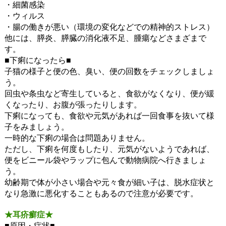
・細菌感染
・ウィルス
・腸の働きが悪い（環境の変化などでの精神的ストレス）
他には、膵炎、膵臓の消化液不足、腫瘍などさまざまで
す。
■下痢になったら■
子猫の様子と便の色、臭い、便の回数をチェックしましょ
う。
回虫や条虫など寄生していると、食欲がなくなり、便が緩
くなったり、お腹が張ったりします。
下痢になっても、食欲や元気があれば一回食事を抜いて様
子をみましょう。
一時的な下痢の場合は問題ありません。
ただし、下痢を何度もしたり、元気がないようであれば、
便をビニール袋やラップに包んで動物病院へ行きましょ
う。
幼齢期で体が小さい場合や元々食が細い子は、脱水症状と
なり急激に悪化することもあるので注意が必要です。
★耳疥癬症★
■原因・症状■