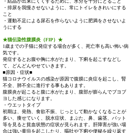
・結晶が出来にくくするために、水分を十分にとること
・排尿を我慢させないように、常にトイレをきれいにする
こと
・運動不足による尿石を作らないように肥満をさせないよ
うにする
★猫伝染性腹膜炎（FIP）★
1歳までの子猫に発症する場合が多く、死亡率も高い怖い病
気です。
発症するとお腹や胸に水がたまり、下痢を起こすなどし
て、どんどんやせていきます。
■原因・症状■
猫コロナウイルスの感染が原因で腹膜に炎症を起こし、腎
不全、肺不全に進行する事もあります。
腹膜炎が起こると腹に水がたまり、腹部が膨らんでブヨブ
ヨした感じになります。
・ウエットタイプ
初期は、発熱、食欲不振、じっとして動かなくなることが
多い、痩せていく、脱水症状、まぶた、鼻、歯茎、パット
等を見ると貧血状態の症状が見られます。肝障害が強い場
合は強い黄疸を起こしたり、嘔吐や下痢や便秘を繰り返す