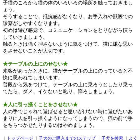
子猫のころから猫の体のいろいろの場所を触っておきまし
ょう。
そうすることで、抵抗感がなくなり、お手入れや獣医での
診察がしやすくなります。
初めは遊び感覚で、コミュニケーションをとりながら慣ら
していきましょう。
触るときは強く押さないように気をつけて、猫に嫌な思い
をさせないことが大切です。
★テーブルの上にのせない★
来客があったときに、猫がテーブルの上にのっていると不
快に思われてしまいます。
普段から気をつけて、テーブルの上に乗ろうとしたり乗っ
てたら、ダメ、イケないと叱り、降ろしましょう。
★人に引っ掻くことをさせない★
人の手でじゃれて遊ばせると思いがけない時に遊びたいあ
まりに人を引っ掻くようになってしまうので、猫の前で手
をちらつかせたりするのはやめましょう。
｜
トップページ
｜
子犬のご購入までのステップ
｜
子犬を検索
｜
よく