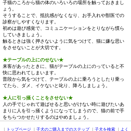
子猫のころから猫の体のいろいろの場所を触っておきまし
ょう。
そうすることで、抵抗感がなくなり、お手入れや獣医での
診察がしやすくなります。
初めは遊び感覚で、コミュニケーションをとりながら慣ら
していきましょう。
触るときは強く押さないように気をつけて、猫に嫌な思い
をさせないことが大切です。
★テーブルの上にのせない★
来客があったときに、猫がテーブルの上にのっていると不
快に思われてしまいます。
普段から気をつけて、テーブルの上に乗ろうとしたり乗っ
てたら、ダメ、イケないと叱り、降ろしましょう。
★人に引っ掻くことをさせない★
人の手でじゃれて遊ばせると思いがけない時に遊びたいあ
まりに人を引っ掻くようになってしまうので、猫の前で手
をちらつかせたりするのはやめましょう。
｜
トップページ
｜
子犬のご購入までのステップ
｜
子犬を検索
｜
よく