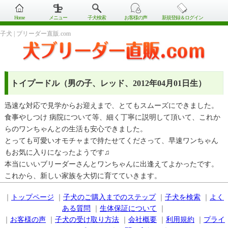
Home
メニュー
子犬検索
お客様の声
新規登録＆ログイン
子犬 | ブリーダー直販.com
トイプードル（男の子、レッド、2012年04月01日生）
迅速な対応で見学からお迎えまで、とてもスムーズにできました。
食事やしつけ 病院について等、細く丁寧に説明して頂いて、これか
らのワンちゃんとの生活も安心できました。
とっても可愛いオモチャまで持たせてくださって、早速ワンちゃん
もお気に入りになったようです♫
本当にいいブリーダーさんとワンちゃんに出逢えてよかったです。
これから、新しい家族を大切に育てていきます。
｜
トップページ
｜
子犬のご購入までのステップ
｜
子犬を検索
｜
よく
ある質問
｜
生体保証について
｜
｜
お客様の声
｜
子犬の受け取り方法
｜
会社概要
｜
利用規約
｜
プライ