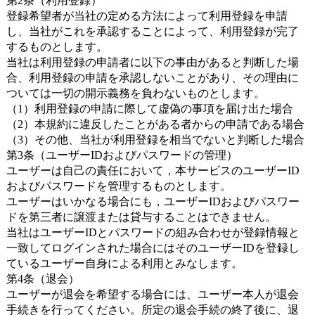
第2条（利用登録）
登録希望者が当社の定める方法によって利用登録を申請
し、当社がこれを承認することによって、利用登録が完了
するものとします。
当社は利用登録の申請者に以下の事由があると判断した場
合、利用登録の申請を承認しないことがあり、その理由に
ついては一切の開示義務を負わないものとします。
（1）利用登録の申請に際して虚偽の事項を届け出た場合
（2）本規約に違反したことがある者からの申請である場合
（3）その他、当社が利用登録を相当でないと判断した場合
第3条（ユーザーIDおよびパスワードの管理）
ユーザーは自己の責任において，本サービスのユーザーID
およびパスワードを管理するものとします。
ユーザーはいかなる場合にも，ユーザーIDおよびパスワー
ドを第三者に譲渡または貸与することはできません。
当社はユーザーIDとパスワードの組み合わせが登録情報と
一致してログインされた場合にはそのユーザーIDを登録し
ているユーザー自身による利用とみなします。
第4条（退会）
ユーザーが退会を希望する場合には、ユーザー本人が退会
手続きを行ってください。所定の退会手続の終了後に、退