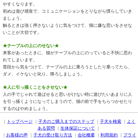
やすくなります。
初めは遊び感覚で、コミュニケーションをとりながら慣らしていき
ましょう。
触るときは強く押さないように気をつけて、猫に嫌な思いをさせな
いことが大切です。
★テーブルの上にのせない★
来客があったときに、猫がテーブルの上にのっていると不快に思わ
れてしまいます。
普段から気をつけて、テーブルの上に乗ろうとしたり乗ってたら、
ダメ、イケないと叱り、降ろしましょう。
★人に引っ掻くことをさせない★
人の手でじゃれて遊ばせると思いがけない時に遊びたいあまりに人
を引っ掻くようになってしまうので、猫の前で手をちらつかせたり
するのはやめましょう。
｜
トップページ
｜
子犬のご購入までのステップ
｜
子犬を検索
｜
よく
ある質問
｜
生体保証について
｜
｜
お客様の声
｜
子犬の受け取り方法
｜
会社概要
｜
利用規約
｜
プライ