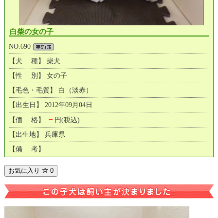
白柴の女の子
NO.690
【犬 種】 柴犬
【性 別】 女の子
【毛色・毛質】 白（淡赤）
【出生日】 2012年09月04日
－
【価 格】
円(税込)
【出生地】 兵庫県
【備 考】
お気に入り
0