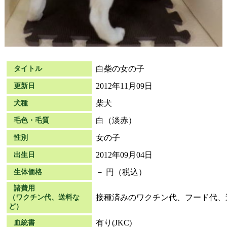
白柴の女の子
タイトル
2012年11月09日
更新日
柴犬
犬種
白（淡赤）
毛色・毛質
女の子
性別
2012年09月04日
出生日
－ 円（税込）
生体価格
諸費用
接種済みのワクチン代、フード代、
（ワクチン代、送料な
ど）
有り(JKC)
血統書