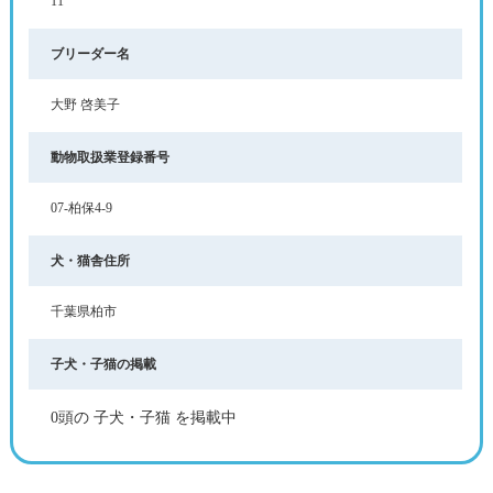
11
ブリーダー名
大野 啓美子
動物取扱業登録番号
07-柏保4-9
犬・猫舎住所
千葉県柏市
子犬・子猫の掲載
0頭の 子犬・子猫 を掲載中