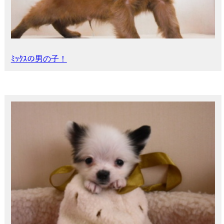
ﾐｯｸｽの男の子！