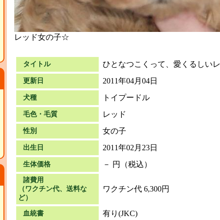
レッド女の子☆
ひとなつこくって、愛くるしい
タイトル
2011年04月04日
更新日
トイプードル
犬種
レッド
毛色・毛質
女の子
性別
2011年02月23日
出生日
－ 円（税込）
生体価格
諸費用
ワクチン代 6,300円
（ワクチン代、送料な
ど）
有り(JKC)
血統書