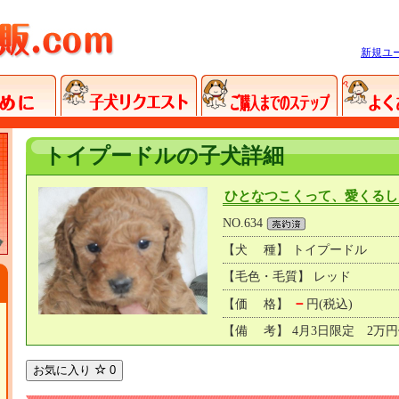
新規ユ
トイプードルの子犬詳細
ひとなつこくって、愛くるし
NO.634
【犬 種】 トイプードル
【毛色・毛質】 レッド
－
【価 格】
円(税込)
【備 考】 4月3日限定 2万
お気に入り
0