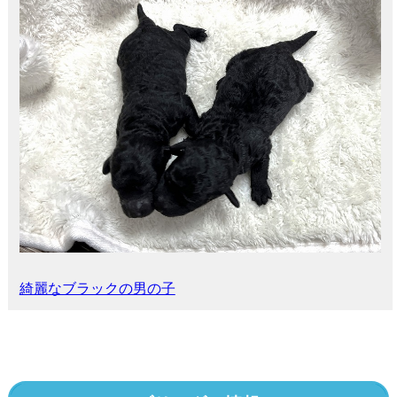
綺麗なブラックの男の子