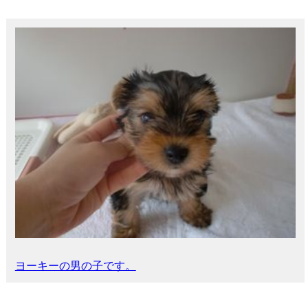
ヨーキーの男の子です。