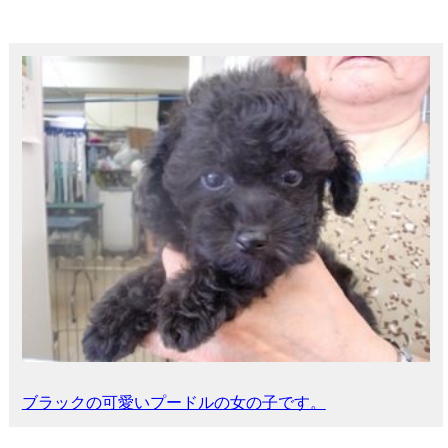
ブラックの可愛いプードルの女の子です。