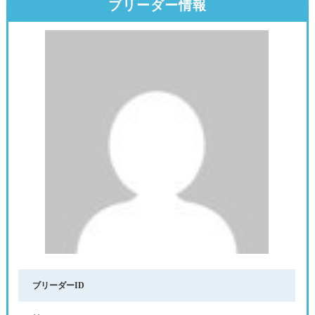
ブリーダー情報
ブリーダーID