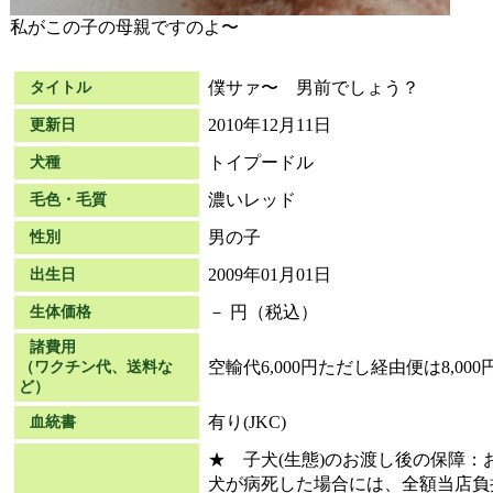
私がこの子の母親ですのよ〜
僕サァ〜 男前でしょう？
タイトル
2010年12月11日
更新日
トイプードル
犬種
濃いレッド
毛色・毛質
男の子
性別
2009年01月01日
出生日
－ 円（税込）
生体価格
諸費用
空輸代6,000円ただし経由便は8,000
（ワクチン代、送料な
ど）
有り(JKC)
血統書
★ 子犬(生態)のお渡し後の保障
犬が病死した場合には、全額当店負