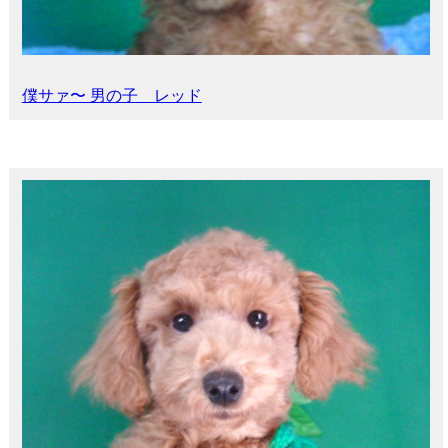
僕サァ〜 男の子 レッド