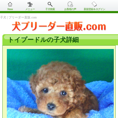
Home
メニュー
子犬検索
お客様の声
新規登録＆ログイン
子犬 | ブリーダー直販.com
トイプードルの子犬詳細