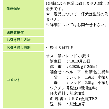
(金銭による保証は致しません)致
必要です。
生体保証
★ 返品について：仔犬は生態の為
ません。
※詳細についてはお問合せ下さい。
医療費補償
お引き渡し方法
生後４３日前後
お引き渡し時期
オス 濃いレッド 小振り
誕生日 ：'10.10月23日
体 重 ：0.595kｇ(12/5日)
噛合せ・ヘルニア・出臍:他に異
父 ：レッド 1.9kg 小振
コメント
母 ：レッド 2.6kg 小振
ワクチン済発送(2種混無料)
仔犬送料：別途加算
血 統 書：ＪＫＣ(会員)TP-2
送 料 ：別途加算