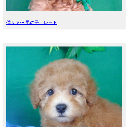
僕サァ〜 男の子 レッド