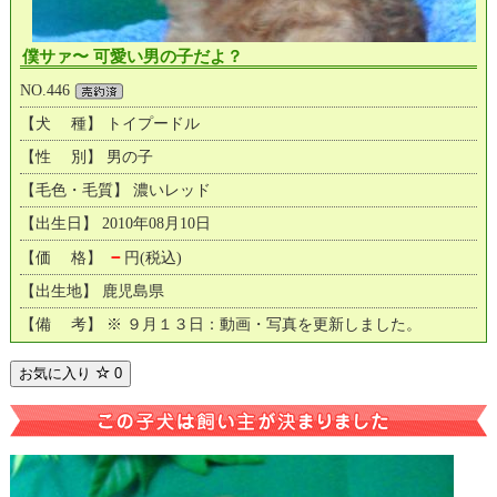
僕サァ〜 可愛い男の子だよ？
NO.446
【犬 種】 トイプードル
【性 別】 男の子
【毛色・毛質】 濃いレッド
【出生日】 2010年08月10日
－
【価 格】
円(税込)
【出生地】 鹿児島県
【備 考】 ※ ９月１３日：動画・写真を更新しました。
お気に入り
0