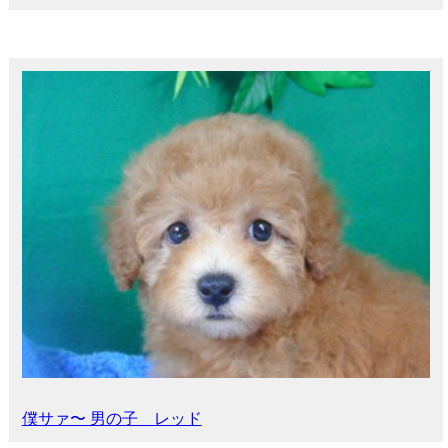
僕サァ〜 男の子 レッド