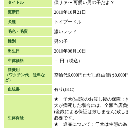
僕サァ〜 可愛い男の子だよ？
タイトル
2010年10月21日
更新日
トイプードル
犬種
濃いレッド
毛色・毛質
男の子
性別
2010年08月10日
出生日
－ 円（税込）
生体価格
諸費用
空輸代6,000円ただし経由便は8,000
（ワクチン代、送料な
ど）
有り(JKC)
血統書
★ 子犬(生態)のお渡し後の保障
犬が病死した場合には、全額当店負
(金銭による保証は致しません)致
必要です。
生体保証
★ 返品について：仔犬は生態の為