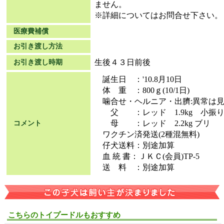
ません。
※詳細についてはお問合せ下さい。
医療費補償
お引き渡し方法
生後４３日前後
お引き渡し時期
誕生日 ：'10.8月10日
体 重 ：800ｇ(10/1日)
噛合せ・ヘルニア・出臍:異常は見
父 ：レッド 1.9kg 小振
母 ：レッド 2.2kg ブリ
コメント
ワクチン済発送(2種混無料)
仔犬送料：別途加算
血 統 書：ＪＫＣ(会員)TP-5
送 料 ：別途加算
こちらのトイプードルもおすすめ